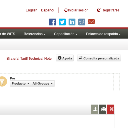
|
English
Español
Iniciar sesión
Registrarse
a de WITS
Referencias
Capacitación
Enlaces de respaldo
Bilateral Tariff Technical Note
Ayuda
Consulta personalizada
Por
Producto
All-Groups