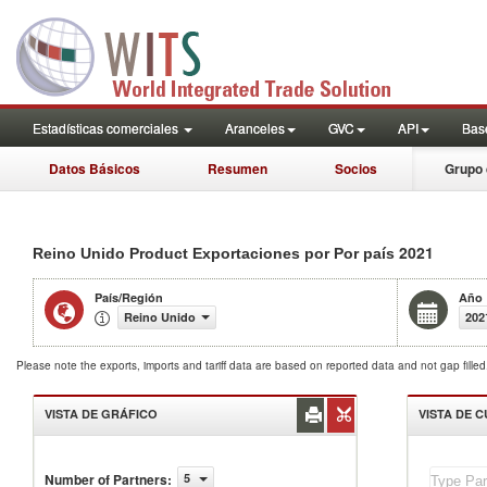
Estadísticas comerciales
Aranceles
GVC
API
Base
Datos Básicos
Resumen
Socios
Grupo 
2021
Reino Unido Product Exportaciones por Por país
País/Región
Año
Reino Unido
202
Please note the exports, imports and tariff data are based on reported data and not gap fille
VISTA DE GRÁFICO
VISTA DE 
Reino
Number of Partners
:
5