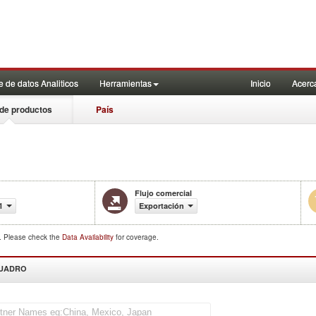
 de datos Analiticos
Herramientas
Inicio
Acerc
de productos
País
Flujo comercial
1
Exportación
d. Please check the
Data Availability
for coverage.
CUADRO