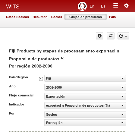
Togg
WITS
En
Es
Toggle
navig
Datos Básicos
Resumen
Socios
Grupo de productos
País
navigation
Fiji Products by etapas de procesamiento exportaci n
%
Proporci n de productos
2002-2006
Por región
País/Región
Fiji
Año
2002-2006
Flujo comercial
Exportación
Indicador
exportaci n Proporci n de productos (%)
Por
Socios
Por región