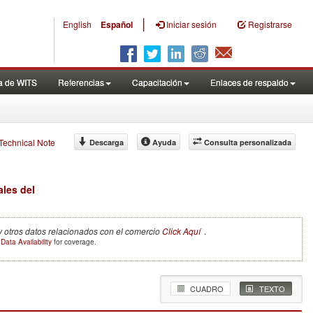
|
English
Español
Iniciar sesión
Registrarse
a de WITS
Referencias
Capacitación
Enlaces de respaldo
f Technical Note
Descarga
Ayuda
Consulta personalizada
ales del
y otros datos relacionados con el comercio
Click Aquí
.
e
Data Availability
for coverage.
CUADRO
TEXTO