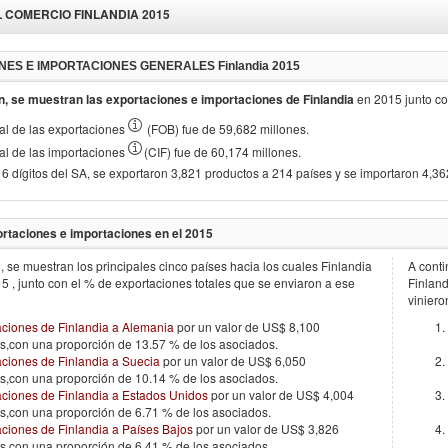
L COMERCIO
FINLANDIA 2015
NES E IMPORTACIONES GENERALES
Finlandia 2015
n, se muestran las exportaciones e importaciones de
Finlandia
en
2015
junto c
otal de las exportaciones
(FOB) fue de 59,682 millones.
otal de las importaciones
(CIF) fue de 60,174 millones.
 6 dígitos del SA, se exportaron 3,821 productos a 214 países y se importaron 4,3
rtaciones e importaciones en el
2015
, se muestran los principales cinco países hacia los cuales
Finlandia
A conti
15
, junto con el % de exportaciones totales que se enviaron a ese
Finlan
viniero
aciones de Finlandia a Alemania
por un valor de US$ 8,100
s,con una proporción de 13.57 % de los asociados.
ciones de Finlandia a Suecia
por un valor de US$ 6,050
s,con una proporción de 10.14 % de los asociados.
aciones de Finlandia a Estados Unidos
por un valor de US$ 4,004
s,con una proporción de 6.71 % de los asociados.
ciones de Finlandia a Países Bajos
por un valor de US$ 3,826
s,con una proporción de 6.41 % de los asociados.