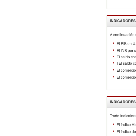
INDICADORES
A continuación 
El PIB en U
El INB per 
El saldo co
TEl saldo c
El comerci
El comercio
INDICADORES
Trade Indicators
El índice H
El índice d