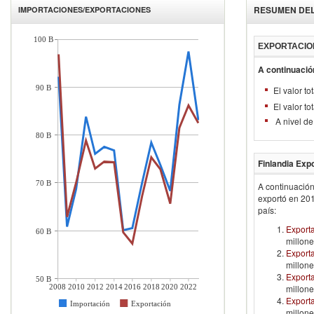
RESUMEN DE
IMPORTACIONES/EXPORTACIONES
100 B
EXPORTACIO
A continuació
90 B
El valor t
El valor t
A nivel de
80 B
Finlandia
Expo
70 B
A continuación
exportó en
20
país:
Export
60 B
millone
Exporta
millone
Export
50 B
2008
2010
2012
2014
2016
2018
2020
2022
millone
Exporta
Importación
Exportación
millone