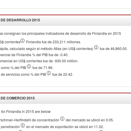
 DE DESARROLLO
2015
se consignan los principales indicadores de desarrollo de
Finlandia
en
2015
S$ corrientes
Finlandia fue de 233,211 millones.
cápita, calculado según el método Atlas (en US$ corrientes)
fue de 46,860.00.
mercial de Finlandia % del PIB fue de -0.40.
omercial en US$ corrientes fue de -930.00 million.
o como % del PIB
fue de 71.96.
 de servicios como % del PIB
fue de 22.42.
 DE COMERCIO
2015
 for
Finlandia
in
2015
are below
irschman-Herfindahl de concentración
del mercado se ubicó en 0.05.
e penetración
en el mercado de exportación se ubicó en 11.32.