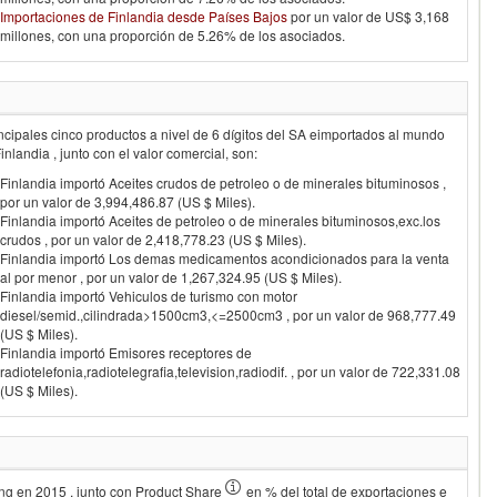
Importaciones de Finlandia desde Países Bajos
por un valor de US$ 3,168
millones, con una proporción de 5.26% de los asociados.
ncipales cinco productos a nivel de 6 dígitos del SA eimportados al mundo
inlandia
, junto con el valor comercial, son:
Finlandia importó Aceites crudos de petroleo o de minerales bituminosos ,
por un valor de 3,994,486.87 (US $ Miles).
Finlandia importó Aceites de petroleo o de minerales bituminosos,exc.los
crudos , por un valor de 2,418,778.23 (US $ Miles).
Finlandia importó Los demas medicamentos acondicionados para la venta
al por menor , por un valor de 1,267,324.95 (US $ Miles).
Finlandia importó Vehiculos de turismo con motor
diesel/semid.,cilindrada>1500cm3,<=2500cm3 , por un valor de 968,777.49
(US $ Miles).
Finlandia importó Emisores receptores de
radiotelefonia,radiotelegrafia,television,radiodif. , por un valor de 722,331.08
(US $ Miles).
ing en
2015
, junto con Product Share
en % del total de exportaciones e