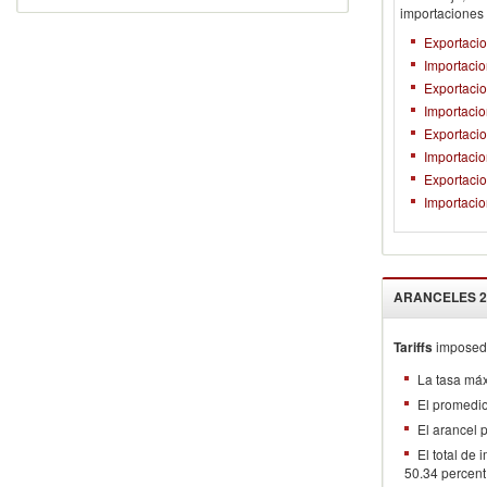
importaciones
Exportacio
Importacio
Exportacio
Importacio
Exportaci
Importaci
Exportacio
Importacio
ARANCELES
2
Tariffs
imposed 
La tasa má
El promedi
El arancel
El total de
50.34 percent