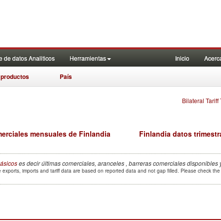
 de datos Analiticos
Herramientas
Inicio
Acerc
 productos
País
Bilateral Tarif
erciales mensuales de Finlandia
Finlandia datos trimestr
ásicos
es decir últimas comerciales, aranceles , barreras comerciales disponibles 
 exports, imports and tariff data are based on reported data and not gap filled. Please check th