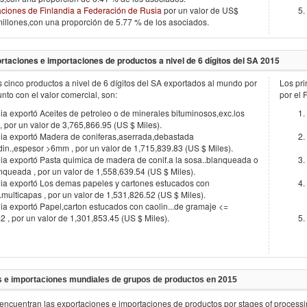
aciones de Finlandia a Federación de Rusia
por un valor de US$
illones,con una proporción de 5.77 % de los asociados.
rtaciones e importaciones de productos a nivel de 6 dígitos del SA
2015
s cinco productos a nivel de 6 dígitos del SA exportados al mundo por
Los pri
junto con el valor comercial, son:
por el
F
ia exportó Aceites de petroleo o de minerales bituminosos,exc.los
, por un valor de 3,765,866.95 (US $ Miles).
dia exportó Madera de coniferas,aserrada,debastada
din.,espesor >6mm , por un valor de 1,715,839.83 (US $ Miles).
ia exportó Pasta quimica de madera de conif.a la sosa..blanqueada o
nqueada , por un valor de 1,558,639.54 (US $ Miles).
dia exportó Los demas papeles y cartones estucados con
..multicapas , por un valor de 1,531,826.52 (US $ Miles).
ia exportó Papel,carton estucados con caolin...de gramaje <=
 , por un valor de 1,301,853.45 (US $ Miles).
 e importaciones mundiales de grupos de productos en
2015
encuentran las exportaciones e importaciones de productos por stages of process