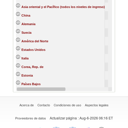
4974374
3
Asia oriental y el Pacífico (todos los niveles de ingreso)
3306726
2
China
3159630
3
Alemania
1807374
1
Suecia
1251545
1
América del Norte
1125644
1
Estados Unidos
797213
Italia
668716
Corea, Rep. de
623086
Estonia
593312
Países Bajos
573826
Reino Unido
Acerca de
Contacto
Condiciones de uso
Aspectos legales
Actualizar página
: Aug-6-2026 06:16 ET
Proveedores de datos