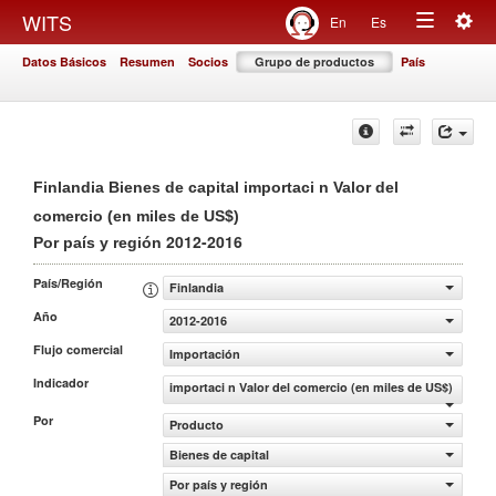
Togg
WITS
En
Es
Toggle
navig
Datos Básicos
Resumen
Socios
Grupo de productos
País
navigation
Finlandia Bienes de capital importaci n Valor del
comercio (en miles de US$)
2012-2016
Por país y región
País/Región
Finlandia
Año
2012-2016
Flujo comercial
Importación
Indicador
importaci n Valor del comercio (en miles de US$)
Por
Producto
Bienes de capital
Por país y región