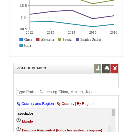
1.5 B
1 B
500 M
2012
2013
2014
2015
2016
China
Alemania
Suecia
Estados Unidos
Italia
VISTA DE CUADRO
By Country and Region
|
By Country
|
By Region
asociados
2012
17784174
17
Mundo
10977775
11
Europa y Asia central (todos los niveles de ingreso)