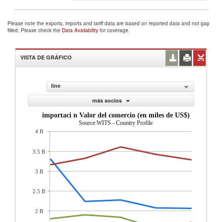
Please note the exports, imports and tariff data are based on reported data and not gap
filled. Please check the
Data Availability
for coverage.
VISTA DE GRÁFICO
line
más socios
importaci n Valor del comercio (en miles de US$)
Source:WITS - Country Profile
4 B
3.5 B
3 B
2.5 B
2 B