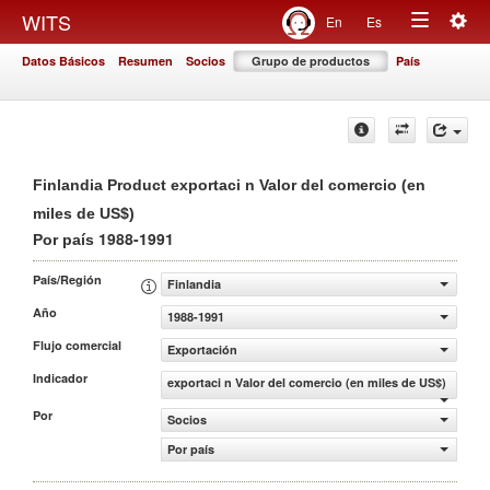
Togg
WITS
En
Es
Toggle
navig
Datos Básicos
Resumen
Socios
Grupo de productos
País
navigation
Finlandia Product exportaci n Valor del comercio (en
miles de US$)
1988-1991
Por país
País/Región
Finlandia
Año
1988-1991
Flujo comercial
Exportación
Indicador
exportaci n Valor del comercio (en miles de US$)
Por
Socios
Por país