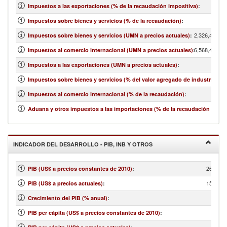
Impuestos a las exportaciones (% de la recaudación impositiva)
:
1
Impuestos sobre bienes y servicios (% de la recaudación)
:
2,326,400,00
Impuestos sobre bienes y servicios (UMN a precios actuales)
:
6,568,400,00
Impuestos al comercio internacional (UMN a precios actuales)
:
Impuestos a las exportaciones (UMN a precios actuales)
:
Impuestos sobre bienes y servicios (% del valor agregado de industria y se
Impuestos al comercio internacional (% de la recaudación)
:
Aduana y otros impuestos a las importaciones (% de la recaudación impos
INDICADOR DEL DESARROLLO - PIB, INB Y OTROS
26,272,
PIB (US$ a precios constantes de 2010)
:
15,280,
PIB (US$ a precios actuales)
:
Crecimiento del PIB (% anual)
:
PIB per cápita (US$ a precios constantes de 2010)
: