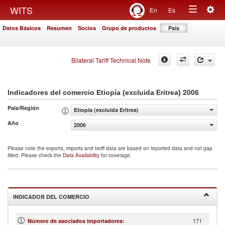
Togg
WITS
En
Es
Toggle
navig
Datos Básicos
Resumen
Socios
Grupo de productos
País
navigation
Bilateral Tariff Technical Note
2006
Indicadores del comercio Etiopía (excluida Eritrea)
País/Región
Etiopía (excluida Eritrea)
Año
2006
Please note the exports, imports and tariff data are based on reported data and not gap
filled. Please check the
Data Availability
for coverage.
INDICADOR DEL COMERCIO
171
Número de asociados importadores
: