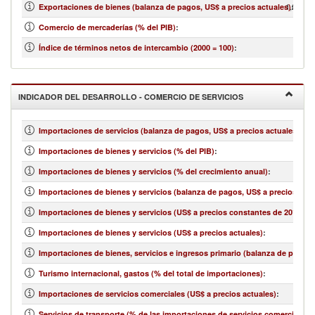
1,055,54
Exportaciones de bienes (balanza de pagos, US$ a precios actuales)
:
Comercio de mercaderías (% del PIB)
:
Índice de términos netos de intercambio (2000 = 100)
:
INDICADOR DEL DESARROLLO - COMERCIO DE SERVICIOS
Importaciones de servicios (balanza de pagos, US$ a precios actuales)
:
Importaciones de bienes y servicios (% del PIB)
:
Importaciones de bienes y servicios (% del crecimiento anual)
:
Importaciones de bienes y servicios (balanza de pagos, US$ a precios actu
Importaciones de bienes y servicios (US$ a precios constantes de 2010)
:
Importaciones de bienes y servicios (US$ a precios actuales)
:
Importaciones de bienes, servicios e ingresos primario (balanza de pagos,
Turismo internacional, gastos (% del total de importaciones)
:
Importaciones de servicios comerciales (US$ a precios actuales)
:
Servicios de transporte (% de las importaciones de servicios comerciales)
: