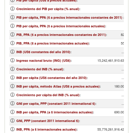
PIB per cápita (US$ a precios actuales)
:
Crecimiento del PIB per cápita (% anual)
:
PIB per cápita, PPA ($ a precios internacionales constantes de 2011)
:
PIB per cápita, PPA ($ a precios internacionales actuales)
:
82,699,
PIB, PPA ($ a precios internacionales constantes de 2011)
:
55,916,
PIB, PPA ($ a precios internacionales actuales)
:
...
INB (US$ constantes del año 2010)
:
15,242,461,910.63
Ingreso nacional bruto (ING) (US$)
:
...
Crecimiento del INB (% anual)
:
...
INB per cápita (US$ constantes del año 2010)
:
180.00
INB per cápita, método Atlas (US$ a precios actuales)
:
...
Crecimiento per cápita del INB (% anual)
:
...
GNI per capita, PPP (constant 2011 international $)
:
690.00
INB per cápita, PPA (a $ internacionales actuales)
:
...
GNI, PPP (constant 2011 international $)
:
55,776,261,916.42
INB, PPA (a $ internacionales actuales)
: