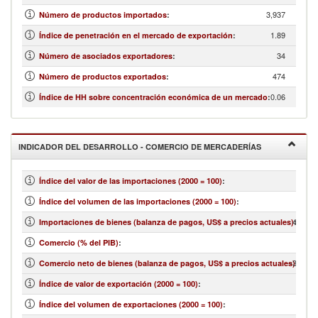
3,937
Número de productos importados
:
1.89
Índice de penetración en el mercado de exportación
:
34
Número de asociados exportadores
:
474
Número de productos exportados
:
0.06
Índice de HH sobre concentración económica de un mercado
:
INDICADOR DEL DESARROLLO - COMERCIO DE MERCADERÍAS
Índice del valor de las importaciones (2000 = 100)
:
Índice del volumen de las importaciones (2000 = 100)
:
4,105,
Importaciones de bienes (balanza de pagos, US$ a precios actuales)
:
Comercio (% del PIB)
:
-3,050,
Comercio neto de bienes (balanza de pagos, US$ a precios actuales)
:
Índice de valor de exportación (2000 = 100)
:
Índice del volumen de exportaciones (2000 = 100)
: