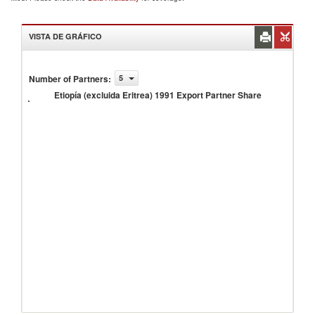
VISTA DE GRÁFICO
Etiopía
Number of Partners
:
5
(excluida
Eritrea)
Etiopía (excluida Eritrea) 1991 Export Partner Share
1991
Export
Partner
Share