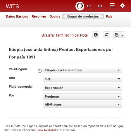
Togg
WITS
En
Es
Toggle
navig
Datos Básicos
Resumen
Socios
Grupo de productos
País
navigation
Bilateral Tariff Technical Note
Etiopía (excluida Eritrea) Product Exportaciones por
1991
Por país
País/Región
Etiopía (excluida Eritrea)
Año
1991
Flujo comercial
Exportación
Por
Producto
All-Groups
Please note the exports, imports and tariff data are based on reported data and not gap
filled. Please check the
Data Availability
for coverage.