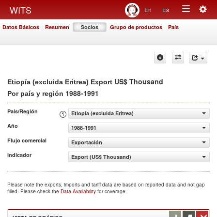
Togg
WITS
En
Es
Toggle
navig
Datos Básicos
Resumen
Socios
Grupo de productos
País
navigation
US$ Thousand
Etiopía (excluida Eritrea) Export
1988-1991
Por país y región
País/Región
Etiopía (excluida Eritrea)
Año
1988-1991
Flujo comercial
Exportación
Indicador
Export (US$ Thousand)
Please note the exports, imports and tariff data are based on reported data and not gap
filled. Please check the
Data Availability
for coverage.