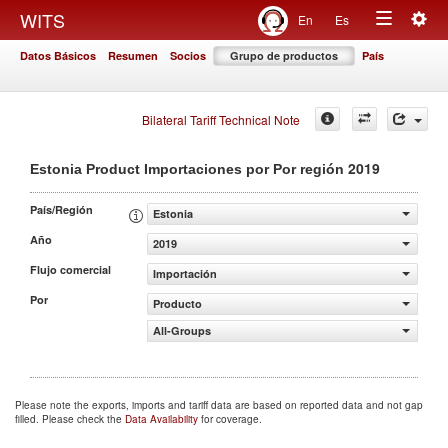
Togg
WITS
En
Es
Toggle
navig
Datos Básicos
Resumen
Socios
Grupo de productos
País
navigation
Bilateral Tariff Technical Note
2019
Estonia Product Importaciones por Por región
País/Región
Estonia
Año
2019
Flujo comercial
Importación
Por
Producto
All-Groups
Please note the exports, imports and tariff data are based on reported data and not gap
filled. Please check the
Data Availability
for coverage.