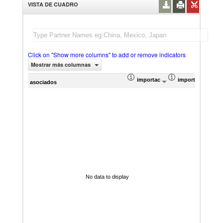
VISTA DE CUADRO
Click on "Show more columns" to add or remove indicators
Mostrar más columnas
importación Valor del comercio (
importación Prop
Prom
asociados
No data to display