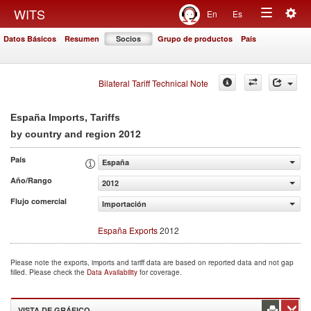
Togg
WITS
En
Es
Toggle
navig
Datos Básicos
Resumen
Socios
Grupo de productos
País
navigation
Bilateral Tariff Technical Note
España Imports, Tariffs
2012
by country and region
País
España
Año/Rango
2012
Flujo comercial
Importación
España Exports
2012
Please note the exports, imports and tariff data are based on reported data and not gap
filled. Please check the
Data Availability
for coverage.
VISTA DE GRÁFICO