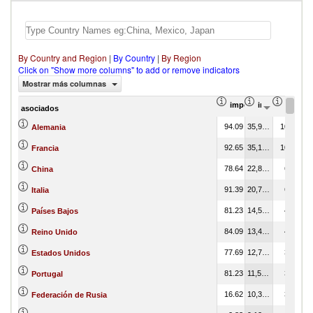
By Country and Region
|
By Country
|
By Region
Click on "Show more columns" to add or remove indicators
Mostrar más columnas
importación Proporció
importación Va
import
asociados
94.09
35,990,213.69
10.85
Alemania
92.65
35,170,242.74
10.60
Francia
78.64
22,898,485.73
6.90
China
91.39
20,756,507.36
6.26
Italia
81.23
14,516,444.02
4.38
Países Bajos
84.09
13,456,547.90
4.06
Reino Unido
77.69
12,701,791.36
3.83
Estados Unidos
81.23
11,511,435.28
3.47
Portugal
16.62
10,388,227.79
3.13
Federación de Rusia