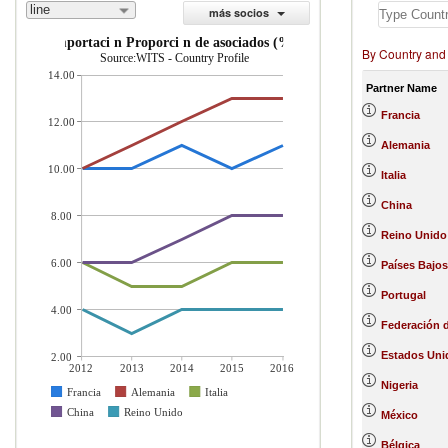
line
más socios
importaci n Proporci n de asociados (%)
By Country and
Source:WITS - Country Profile
14.00
Partner Name
Francia
12.00
Alemania
10.00
Italia
China
8.00
Reino Unido
6.00
Países Bajos
Portugal
4.00
Federación 
Estados Uni
2.00
2012
2013
2014
2015
2016
Nigeria
Francia
Alemania
Italia
China
Reino Unido
México
Bélgica