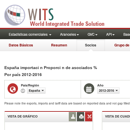
Estadísticas comerciales
Aranceles
GVC
API
Base
Datos Básicos
Resumen
Socios
Grupo de
%
España importaci n Proporci n de asociados
2012-2016
Por país
País/Región
Año
España
2012-2016
Please note the exports, imports and tariff data are based on reported data and not gap fille
VISTA DE GRÁFICO
VISTA DE CUA