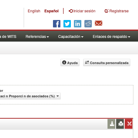
|
English
Español
Iniciar sesión
Registrarse
a de WITS
Referencias
Capacitación
Enlaces de respaldo
Ayuda
Consulta personalizada
or
aci n Proporci n de asociados (%)