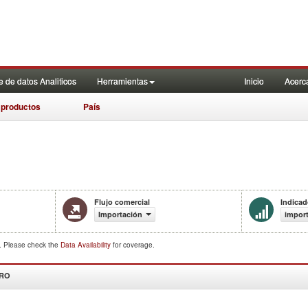
 de datos Analiticos
Herramientas
Inicio
Acerc
 productos
País
Flujo comercial
Indicad
Importación
import
d. Please check the
Data Availability
for coverage.
DRO