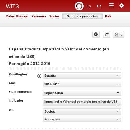
Togg
WITS
En
Es
Toggle
navig
Datos Básicos
Resumen
Socios
Grupo de productos
País
navigation
España Product importaci n Valor del comercio (en
miles de US$)
2012-2016
Por región
País/Región
España
Año
2012-2016
Flujo comercial
Importación
Indicador
importaci n Valor del comercio (en miles de US$)
Por
Socios
Por región