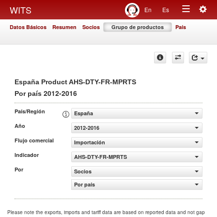
Togg
WITS
En
Es
Toggle
navig
Datos Básicos
Resumen
Socios
Grupo de productos
País
navigation
España Product AHS-DTY-FR-MPRTS
2012-2016
Por país
País/Región
España
Año
2012-2016
Flujo comercial
Importación
Indicador
AHS-DTY-FR-MPRTS
Por
Socios
Por país
Please note the exports, imports and tariff data are based on reported data and not gap