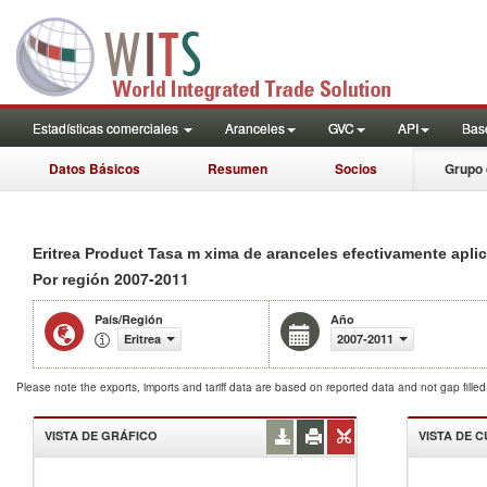
Estadísticas comerciales
Aranceles
GVC
API
Base
Datos Básicos
Resumen
Socios
Grupo 
Eritrea Product Tasa m xima de aranceles efectivamente apl
2007-2011
Por región
País/Región
Año
Eritrea
2007-2011
Please note the exports, imports and tariff data are based on reported data and not gap fille
VISTA DE GRÁFICO
VISTA DE 