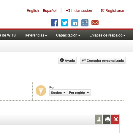
|
English
Español
Iniciar sesión
Registrarse
a de WITS
Referencias
Capacitación
Enlaces de respaldo
Ayuda
Consulta personalizada
Por
efectivamente aplicados (%)
Socios
Por región