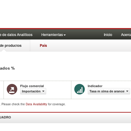
 de datos Analiticos
Herramientas
Inicio
Acerc
de productos
País
%
icados
Flujo comercial
Indicador
Importación
Tasa m xima de aranceles 
d. Please check the
Data Availability
for coverage.
CUADRO