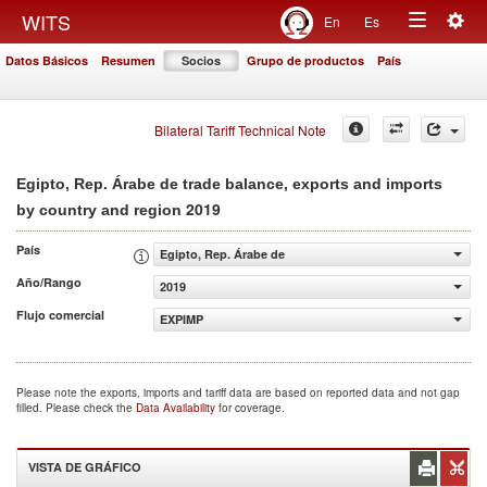
Togg
WITS
En
Es
Toggle
navig
Datos Básicos
Resumen
Socios
Grupo de productos
País
navigation
Bilateral Tariff Technical Note
Egipto, Rep. Árabe de trade balance, exports and imports
2019
by country and region
País
Egipto, Rep. Árabe de
Año/Rango
2019
Flujo comercial
EXPIMP
Please note the exports, imports and tariff data are based on reported data and not gap
filled. Please check the
Data Availability
for coverage.
VISTA DE GRÁFICO