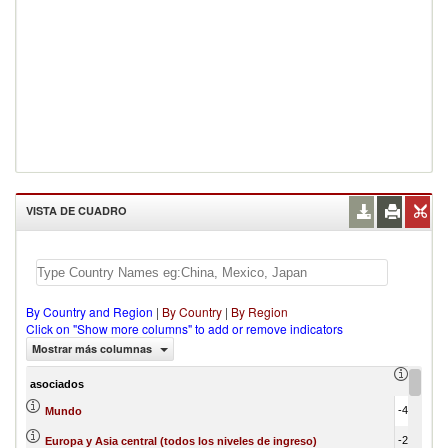
VISTA DE CUADRO
By Country and Region
|
By Country
|
By Region
Click on "Show more columns" to add or remove indicators
Mostrar más columnas
Trade 
asociados
-46,009,665.16
Mundo
-21,004,897.01
Europa y Asia central (todos los niveles de ingreso)