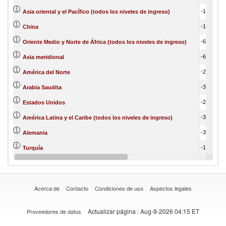
-17,805,689.66
Asia oriental y el Pacífico (todos los niveles de ingreso)
-11,145,240.03
China
-605,722.60
Oriente Medio y Norte de África (todos los niveles de ingreso)
-605,722.60
Asia meridional
-2,416,209.08
América del Norte
-3,400,883.69
Arabia Saudita
-2,818,131.20
Estados Unidos
-3,884,029.11
América Latina y el Caribe (todos los niveles de ingreso)
-3,605,188.65
Alemania
-1,835,839.95
Turquía
-3,195,553.02
Federación de Rusia
Acerca de
Contacto
Condiciones de uso
Aspectos legales
Actualizar página
: Aug-9-2026 04:15 ET
Proveedores de datos