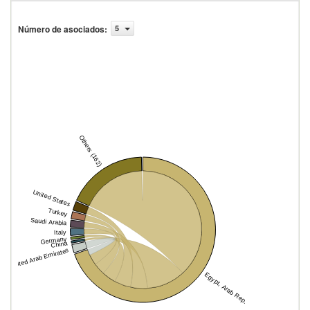
Número de asociados
:
5
Others (162)
United States
Turkey
Saudi Arabia
Italy
Germany
China
United Arab Emirates
Egypt, Arab Rep.