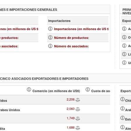
NES E IMPORTACIONES GENERALES
PRIN
NIVE
más »
más »
Importaciones
Expor
30,505
76,515
nes (en millones de US $)
:
Importaciones (en millones de US $)
:
Ac
2,464
4,143
O
 productos
:
Número de productos
:
176
179
A
 asociados
:
Número de asociados
:
Li
Ur
S CINCO ASOCIADOS EXPORTADORES E IMPORTADORES
Comercio (en millones de US$)
Cuota de socio (en % )
Export
2,206
7.23
idos
Chi
2,060
6.75
rabes Unidos
Ara
1,749
5.73
Est
1,686
5.53
dita
Ale