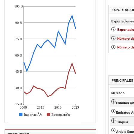
105 B
EXPORTACIO
Exportaciones
90 B
Exportacio
Número de
75 B
Número de
60 B
45 B
PRINCIPALE
30 B
Mercado
Estados Un
15 B
2008
2013
2018
2023
Emiratos Á
ImportaciÃ³n
ExportaciÃ³n
Turquía
Arabia Sau