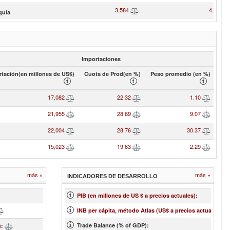
3,584
4.68
quía
Importaciones
tación(en millones de US$)
Cuota de Prod(en %)
Peso promedio (en %)
17,082
22.32
1.10
21,955
28.69
9.07
22,004
28.76
30.37
15,023
19.63
2.29
más »
más »
INDICADORES DE DESARROLLO
21
PIB (en millones de US $ a precios actuales)
:
3,000
INB per cápita, método Atlas (US$ a precios actuales)
:
Trade Balance (% of GDP):
14.43
)
: