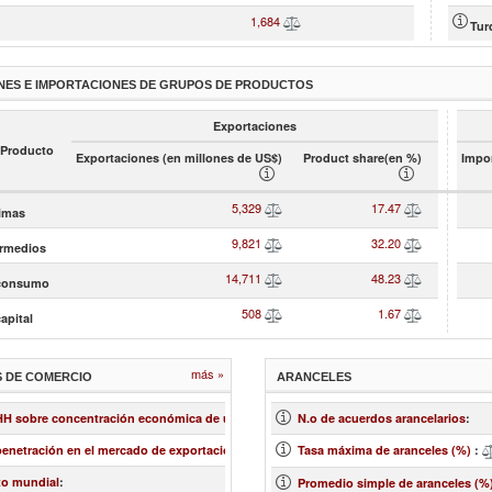
1,684
5.52
Tur
NES E IMPORTACIONES DE GRUPOS DE PRODUCTOS
Exportaciones
 Producto
Exportaciones (en millones de US$)
Product share(en %)
Impor
5,329
17.47
rimas
9,821
32.20
ermedios
14,711
48.23
 consumo
508
1.67
apital
más »
S DE COMERCIO
ARANCELES
0.04
 HH sobre concentración económica de un mercado
:
N.o de acuerdos arancelarios
:
7.44
penetración en el mercado de exportación
:
Tasa máxima de aranceles (%)
:
-1.24
to mundial
:
Promedio simple de aranceles (%