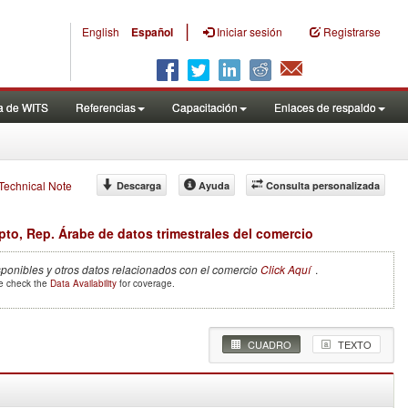
|
English
Español
Iniciar sesión
Registrarse
a de WITS
Referencias
Capacitación
Enlaces de respaldo
f Technical Note
Descarga
Ayuda
Consulta personalizada
pto, Rep. Árabe de datos trimestrales del comercio
sponibles y otros datos relacionados con el comercio
Click Aquí
.
se check the
Data Availability
for coverage.
CUADRO
TEXTO