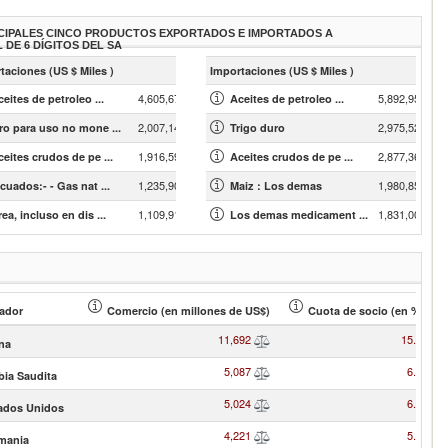
CIPALES CINCO PRODUCTOS EXPORTADOS E IMPORTADOS A
L DE 6 DÍGITOS DEL SA
taciones (US $ Miles )
Importaciones (US $ Miles )
4,605,679.05
5,892,958.74
eites de petroleo ...
Aceites de petroleo ...
2,007,140.57
2,975,522.57
ro para uso no mone ...
Trigo duro
1,916,595.89
2,877,364.10
ceites crudos de pe ...
Aceites crudos de pe ...
1,235,903.10
1,980,850.25
cuados:- - Gas nat ...
Maiz : Los demas
1,109,916.08
1,831,007.78
ea, incluso en dis ...
Los demas medicament ...
ador
Comercio (en millones de US$)
Cuota de socio (en % )
11,692
15.28
na
5,087
6.65
bia Saudita
5,024
6.57
ados Unidos
4,221
5.52
mania