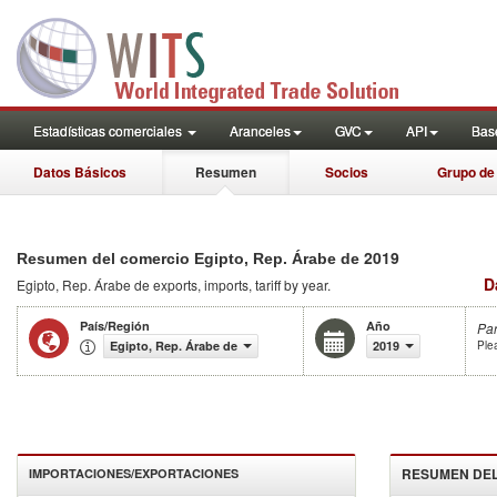
Estadísticas comerciales
Aranceles
GVC
API
Base
Datos Básicos
Resumen
Socios
Grupo de
2019
Resumen del comercio Egipto, Rep. Árabe de
D
Egipto, Rep. Árabe de
exports, imports, tariff by year
.
País/Región
Año
Pa
Egipto, Rep. Árabe de
2019
Ple
RESUMEN DEL
IMPORTACIONES/EXPORTACIONES