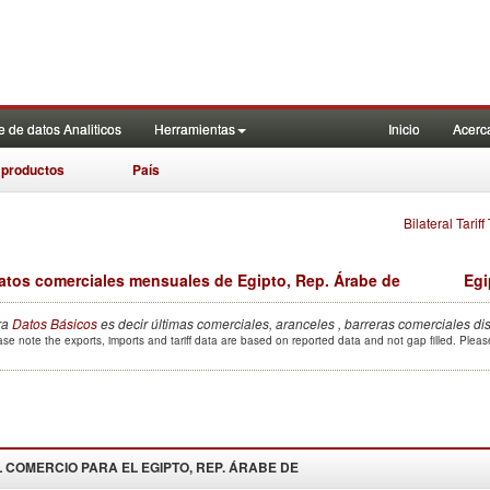
 de datos Analiticos
Herramientas
Inicio
Acerc
 productos
País
Bilateral Tarif
atos comerciales mensuales de Egipto, Rep. Árabe de
Egi
ra
Datos Básicos
es decir últimas comerciales, aranceles , barreras comerciales di
ase note the exports, imports and tariff data are based on reported data and not gap filled. Plea
 COMERCIO PARA EL
EGIPTO, REP. ÁRABE DE