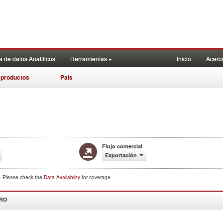
 de datos Analiticos
Herramientas
Inicio
Acerc
 productos
País
Flujo comercial
Exportación
d. Please check the
Data Availability
for coverage.
DRO