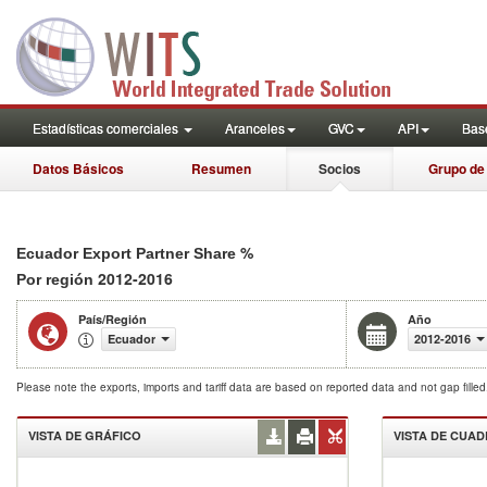
Estadísticas comerciales
Aranceles
GVC
API
Base
Datos Básicos
Resumen
Socios
Grupo de
%
Ecuador Export Partner Share
2012-2016
Por región
País/Región
Año
Ecuador
2012-2016
Please note the exports, imports and tariff data are based on reported data and not gap fille
VISTA DE GRÁFICO
VISTA DE CUA