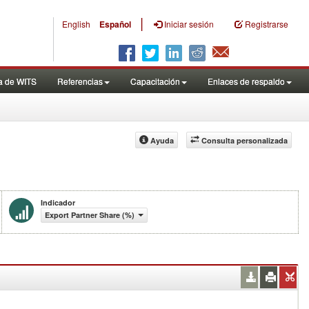
|
English
Español
Iniciar sesión
Registrarse
a de WITS
Referencias
Capacitación
Enlaces de respaldo
Ayuda
Consulta personalizada
Indicador
Export Partner Share (%)