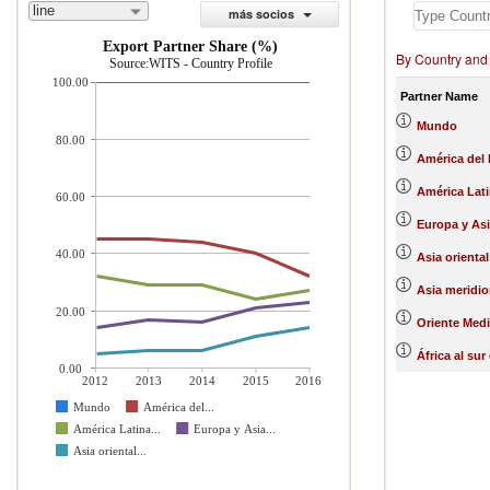
line
más socios
Export Partner Share (%)
By Country and
Source:WITS - Country Profile
100.00
Partner Name
Mundo
80.00
América del 
América Lati
60.00
Europa y Asi
40.00
Asia oriental
Asia meridio
20.00
Oriente Medi
África al sur
0.00
2012
2013
2014
2015
2016
Mundo
América del...
América Latina...
Europa y Asia...
Asia oriental...