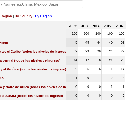
 Region
|
By Country
|
By Region
2012
2013
2014
2015
2016
100
100
100
100
100
45
45
44
40
32
Norte
32
29
29
24
27
na y el Caribe (todos los niveles de ingreso)
14
17
16
21
23
a central (todos los niveles de ingreso)
5
6
6
11
14
 y el Pacífico (todos los niveles de ingreso)
1
0
1
2
2
nal
0
0
0
1
1
o y Norte de África (todos los niveles de ingreso)
0
0
0
0
0
 del Sahara (todos los niveles de ingreso)