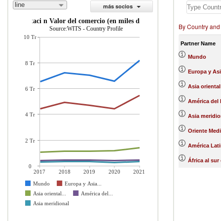
line
más socios
importaci n Valor del comercio (en miles de US$)
By Country and
Source:WITS - Country Profile
10 Tr
Partner Name
Mundo
8 Tr
Europa y Asi
Asia oriental
6 Tr
América del 
4 Tr
Asia meridio
Oriente Medi
2 Tr
América Lati
África al sur
0
2017
2018
2019
2020
2021
Mundo
Europa y Asia...
Asia oriental...
América del...
Asia meridional