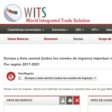
Estadísticas comerciales
Aranceles
GVC
API
Base
Datos Básicos
Resumen
Socios
Grupo de
Europa y Asia central (todos los niveles de ingreso) importaci 
2017-2021
Por región
País/Región
Europa y Asia central (todos los niveles de ingreso)
Please note the exports, imports and tariff data are based on reported data and not gap fille
VISTA DE GRÁFICO
VISTA DE CUA