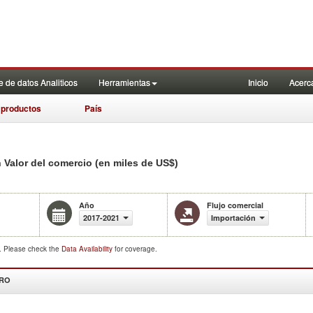
 de datos Analiticos
Herramientas
Inicio
Acerc
 productos
País
n Valor del comercio (en miles de US$)
Año
Flujo comercial
2017-2021
Importación
d. Please check the
Data Availability
for coverage.
DRO