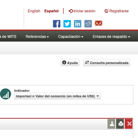
|
English
Español
Iniciar sesión
Registrarse
a de WITS
Referencias
Capacitación
Enlaces de respaldo
Ayuda
Consulta personalizada
Indicador
importaci n Valor del comercio (en miles de US$)