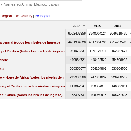
 Region
|
By Country
|
By Region
2017
2018
2019
6552487958
7240064124
7046218425
4431934628
4917064736
4714752413
a central (todos los niveles de ingreso)
1081970337
1145121711
1162687674
 y el Pacífico (todos los niveles de ingreso)
410934721
440492520
454506992
Norte
308358677
354184807
333104530
nal
212399368
247901692
226286507
o y Norte de África (todos los niveles de ingreso)
147842947
158364813
148982081
na y el Caribe (todos los niveles de ingreso)
88397731
106050918
105787503
 del Sahara (todos los niveles de ingreso)