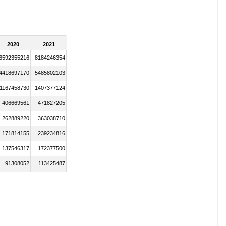
2020
2021
6592355216
8184246354
4418697170
5485802103
1167458730
1407377124
406669561
471827205
262889220
363038710
171814155
239234816
137546317
172377500
91308052
113425487