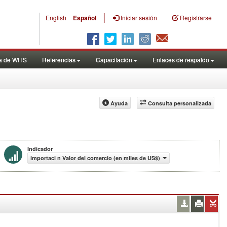
|
English
Español
Iniciar sesión
Registrarse
a de WITS
Referencias
Capacitación
Enlaces de respaldo
Ayuda
Consulta personalizada
Indicador
importaci n Valor del comercio (en miles de US$)