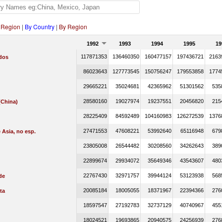
 Region
|
By Country
|
By Region
1992
1993
1994
1995
19
117871353
136460350
160477157
197436721
2163
dos
86023643
127773545
150756247
179553858
1774
29665221
35024681
42365962
51301562
535
28580160
19027974
19237551
20456820
215
China)
28225409
84592489
104160983
126272539
1376
27471553
47608221
53992640
65116948
679
 Asia, no esp.
23805008
26544482
30208560
34262643
389
22899674
29934072
35649346
43543607
480
22767430
32971757
39944124
53123938
568
de
20085184
18005055
18371967
22394366
276
ta
18597547
27192783
32737129
40740967
455
18024521
19693865
20940575
24256939
276