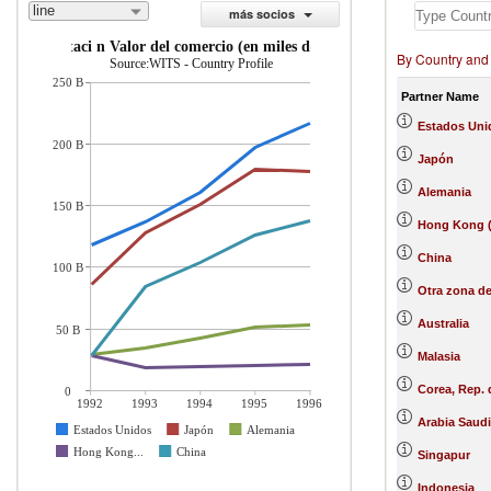
line
más socios
importaci n Valor del comercio (en miles de US$)
By Country and
Source:WITS - Country Profile
250 B
Partner Name
Estados Uni
200 B
Japón
Alemania
150 B
Hong Kong (
China
100 B
Otra zona de
Australia
50 B
Malasia
Corea, Rep. 
0
1992
1993
1994
1995
1996
Arabia Saudi
Estados Unidos
Japón
Alemania
Hong Kong...
China
Singapur
Indonesia