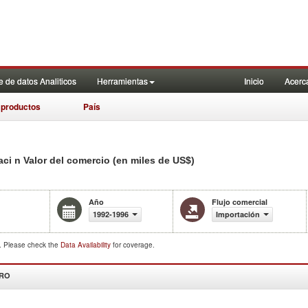
 de datos Analiticos
Herramientas
Inicio
Acerc
 productos
País
taci n Valor del comercio (en miles de US$)
Año
Flujo comercial
1992-1996
Importación
d. Please check the
Data Availability
for coverage.
DRO