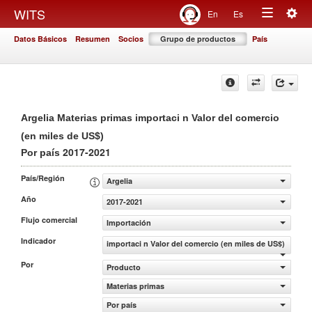
Togg
WITS
En
Es
Toggle
navig
Datos Básicos
Resumen
Socios
Grupo de productos
País
navigation
Argelia Materias primas importaci n Valor del comercio
(en miles de US$)
2017-2021
Por país
País/Región
Argelia
Año
2017-2021
Flujo comercial
Importación
Indicador
importaci n Valor del comercio (en miles de US$)
Por
Producto
Materias primas
Por país