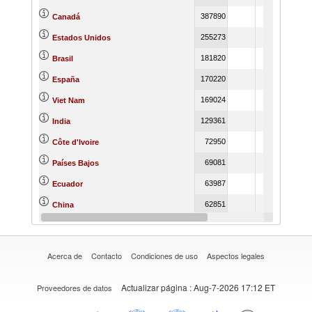
387890
Canadá
255273
Estados Unidos
181820
Brasil
170220
España
169024
Viet Nam
129361
India
72950
Côte d'Ivoire
69081
Países Bajos
63987
Ecuador
62851
China
62300
Ucrania
Acerca de
Contacto
Condiciones de uso
Aspectos legales
Actualizar página
: Aug-7-2026 17:12 ET
Proveedores de datos