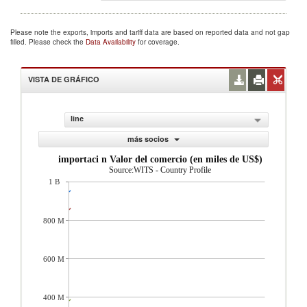
Please note the exports, imports and tariff data are based on reported data and not gap
filled. Please check the
Data Availability
for coverage.
VISTA DE GRÁFICO
line
más socios
importaci n Valor del comercio (en miles de US$)
Source:WITS - Country Profile
1 B
800 M
600 M
400 M