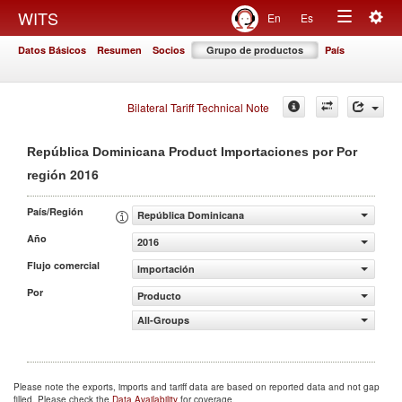
Togg
WITS
En
Es
Toggle
navig
Datos Básicos
Resumen
Socios
Grupo de productos
País
navigation
Bilateral Tariff Technical Note
República Dominicana Product Importaciones por Por
2016
región
País/Región
República Dominicana
Año
2016
Flujo comercial
Importación
Por
Producto
All-Groups
Please note the exports, imports and tariff data are based on reported data and not gap
filled. Please check the
Data Availability
for coverage.