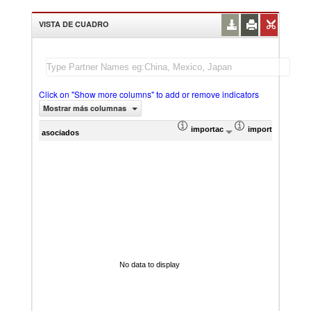
VISTA DE CUADRO
Click on "Show more columns" to add or remove indicators
Mostrar más columnas
importación Valor del comercio (
importación Prop
Prom
asociados
No data to display