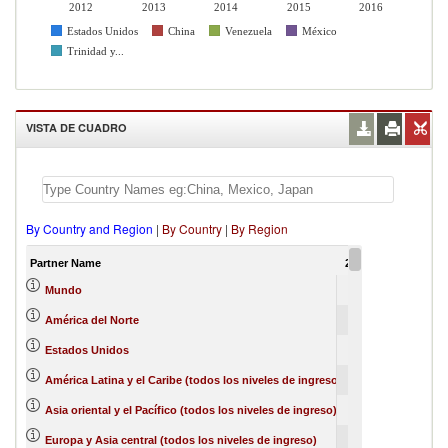
2012
2013
2014
2015
2016
Estados Unidos
China
Venezuela
México
Trinidad y...
VISTA DE CUADRO
By Country and Region
|
By Country
|
By Region
Partner Name
2012
2013
201
100
0
Mundo
39
0
América del Norte
38
0
Estados Unidos
30
1
América Latina y el Caribe (todos los niveles de ingreso)
14
39
4
Asia oriental y el Pacífico (todos los niveles de ingreso)
11
32
2
Europa y Asia central (todos los niveles de ingreso)