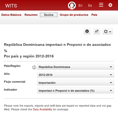
Togg
WITS
En
Es
Toggle
navig
Datos Básicos
Resumen
Socios
Grupo de productos
País
navigation
República Dominicana importaci n Proporci n de asociados
%
2012-2016
Por país y región
País/Región
República Dominicana
Año
2012-2016
Flujo comercial
Importación
Indicador
importaci n Proporci n de asociados (%)
Please note the exports, imports and tariff data are based on reported data and not gap
filled. Please check the
Data Availability
for coverage.