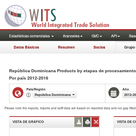
Estadísticas comerciales
Aranceles
GVC
API
Base
Datos Básicos
Resumen
Socios
Grupo 
República Dominicana Products by etapas de procesamiento i
2012-2016
Por país
País/Región
Año
República Dominicana
2012-2
Please note the exports, imports and tariff data are based on reported data and not gap fille
VISTA DE GRÁFICO
VISTA DE 