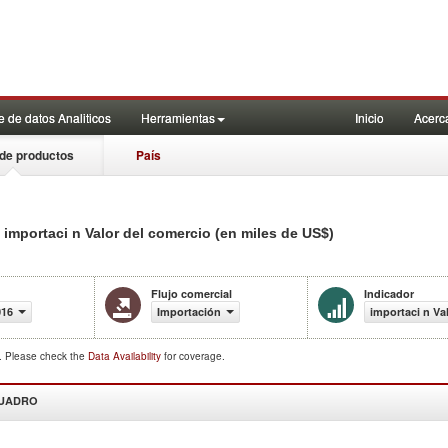
 de datos Analiticos
Herramientas
Inicio
Acerc
de productos
País
mportaci n Valor del comercio (en miles de US$)
Flujo comercial
Indicador
016
Importación
importaci n Va
d. Please check the
Data Availability
for coverage.
CUADRO