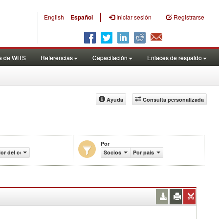
|
English
Español
Iniciar sesión
Registrarse
a de WITS
Referencias
Capacitación
Enlaces de respaldo
Ayuda
Consulta personalizada
Por
lor del comercio (en miles de US$)
Socios
Por país