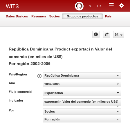
Togg
WITS
En
Es
Toggle
navig
Datos Básicos
Resumen
Socios
Grupo de productos
País
navigation
República Dominicana Product exportaci n Valor del
comercio (en miles de US$)
2002-2006
Por región
País/Región
República Dominicana
Año
2002-2006
Flujo comercial
Exportación
Indicador
exportaci n Valor del comercio (en miles de US$)
Por
Socios
Por región