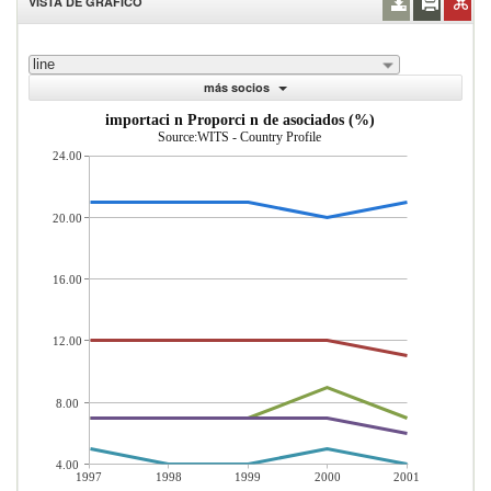
VISTA DE GRÁFICO
line
más socios
importaci n Proporci n de asociados (%)
Source:WITS - Country Profile
24.00
20.00
16.00
12.00
8.00
4.00
1997
1998
1999
2000
2001