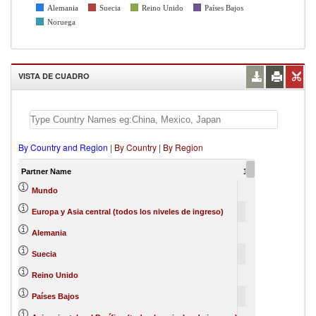
Alemania
Suecia
Reino Unido
Países Bajos
Noruega
VISTA DE CUADRO
By Country and Region
|
By Country
|
By Region
Partner Name
1997
1998
199
100
0
Mundo
78
0
Europa y Asia central (todos los niveles de ingreso)
21
0
Alemania
12
21
2
Suecia
7
5
Reino Unido
7
1
Países Bajos