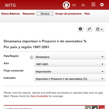
Togg
WITS
En
Es
Toggle
navig
Datos Básicos
Resumen
Socios
Grupo de productos
País
navigation
%
Dinamarca importaci n Proporci n de asociados
1997-2001
Por país y región
País/Región
Dinamarca
Año
1997-2001
Flujo comercial
Importación
Indicador
importaci n Proporci n de asociados (%)
Please note the exports, imports and tariff data are based on reported data and not gap
filled. Please check the
Data Availability
for coverage.