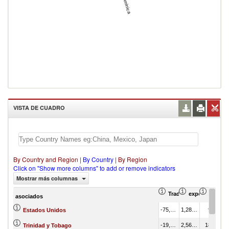
Dominica
VISTA DE CUADRO
By Country and Region
|
By Country
|
By Region
Click on "Show more columns" to add or remove indicators
Mostrar más columnas
Trade Balance (en mil
exportación Va
export
asociados
-75,535.18
1,284.16
9.08
Estados Unidos
-19,418.71
2,565.58
18.14
Trinidad y Tobago