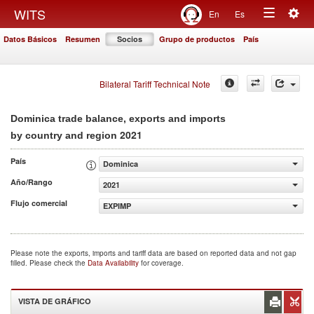
Togg
WITS
En
Es
Toggle
navig
Datos Básicos
Resumen
Socios
Grupo de productos
País
navigation
Bilateral Tariff Technical Note
Dominica trade balance, exports and imports
2021
by country and region
País
Dominica
Año/Rango
2021
Flujo comercial
EXPIMP
Please note the exports, imports and tariff data are based on reported data and not gap
filled. Please check the
Data Availability
for coverage.
VISTA DE GRÁFICO