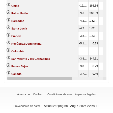
-12,154.52
186.54
1.32
China
-9,626.59
308.39
2.18
Reino Unido
-4,288.44
1,320.32
9.33
Barbados
-4,244.13
1,025.56
7.25
Santa Lucía
-3,884.16
1,338.21
9.46
Francia
-5,154.52
0.23
0.00
República Dominicana
Colombia
-3,887.37
344.61
2.44
San Vicente y las Granadinas
-3,816.92
8.79
0.06
Países Bajos
-3,779.32
0.46
0.00
Canadá
-3,480.72
18.53
0.13
Japón
Acerca de
Contacto
Condiciones de uso
Aspectos legales
Actualizar página
: Aug-6-2026 22:59 ET
Proveedores de datos