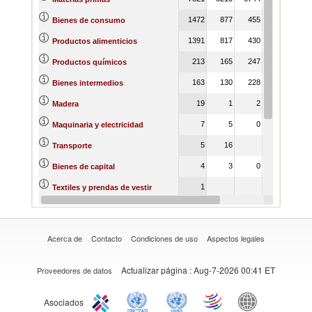
1472
877
455
356
58
Bienes de consumo
1391
817
430
318
51
Productos alimenticios
213
165
247
175
20
Productos químicos
163
130
228
159
15
Bienes intermedios
19
1
2
13
Madera
7
5
0
Maquinaria y electricidad
5
16
8
Transporte
4
3
0
Bienes de capital
1
Textiles y prendas de vestir
0
Varios
Acerca de
Contacto
Condiciones de uso
Aspectos legales
Actualizar página
: Aug-7-2026 00:41 ET
Proveedores de datos
Asociados