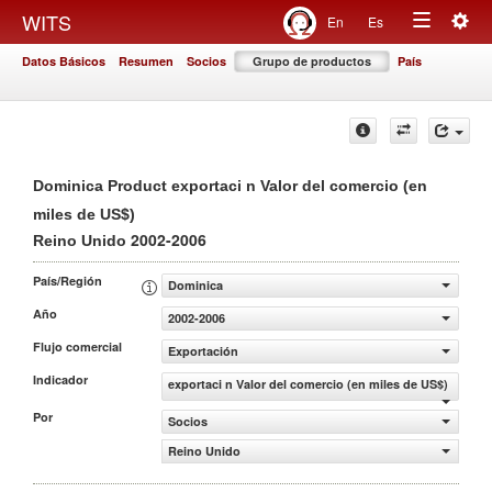
Togg
WITS
En
Es
Toggle
navig
Datos Básicos
Resumen
Socios
Grupo de productos
País
navigation
Dominica Product exportaci n Valor del comercio (en
miles de US$)
2002-2006
Reino Unido
País/Región
Dominica
Año
2002-2006
Flujo comercial
Exportación
Indicador
exportaci n Valor del comercio (en miles de US$)
Por
Socios
Reino Unido