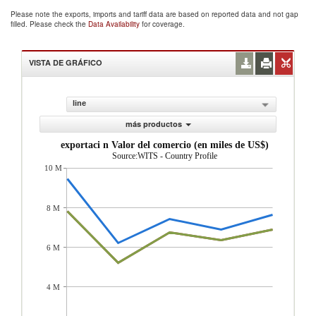
Please note the exports, imports and tariff data are based on reported data and not gap
filled. Please check the
Data Availability
for coverage.
VISTA DE GRÁFICO
line
más productos
exportaci n Valor del comercio (en miles de US$)
Source:WITS - Country Profile
10 M
8 M
6 M
4 M