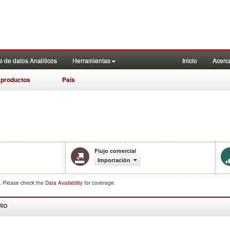
 de datos Analiticos
Herramientas
Inicio
Acerc
 productos
País
Flujo comercial
Importación
d. Please check the
Data Availability
for coverage.
DRO