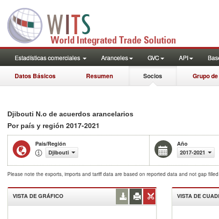
Estadísticas comerciales
Aranceles
GVC
API
Base
Datos Básicos
Resumen
Socios
Grupo de
Djibouti N.o de acuerdos arancelarios
2017-2021
Por país y región
País/Región
Año
Djibouti
2017-2021
Please note the exports, imports and tariff data are based on reported data and not gap fille
VISTA DE GRÁFICO
VISTA DE CUA