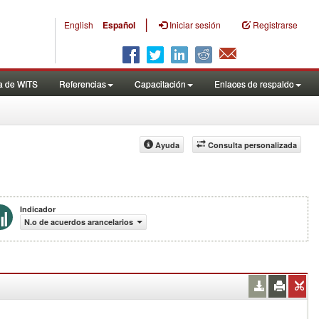
|
English
Español
Iniciar sesión
Registrarse
a de WITS
Referencias
Capacitación
Enlaces de respaldo
Ayuda
Consulta personalizada
Indicador
N.o de acuerdos arancelarios