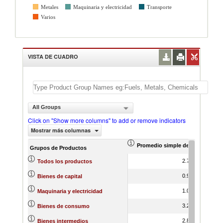
Metales
Maquinaria y electricidad
Transporte
Varios
VISTA DE CUADRO
All Groups
Click on "Show more columns" to add or remove indicators
Mostrar más columnas
Promedio simple de aranceles ef
Promedi
Grupos de Productos
2.70
Todos los productos
0.94
Bienes de capital
1.00
Maquinaria y electricidad
3.29
Bienes de consumo
2.82
Bienes intermedios