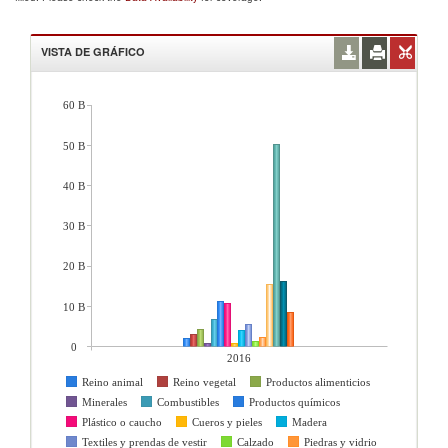
VISTA DE GRÁFICO
60 B
50 B
40 B
30 B
20 B
10 B
0
2016
Reino animal
Reino vegetal
Productos alimenticios
Minerales
Combustibles
Productos químicos
Plástico o caucho
Cueros y pieles
Madera
Textiles y prendas de vestir
Calzado
Piedras y vidrio