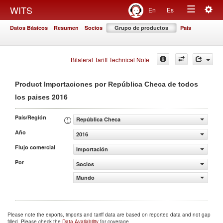
Togg
WITS
En
Es
Toggle
navig
Datos Básicos
Resumen
Socios
Grupo de productos
País
navigation
Bilateral Tariff Technical Note
Product Importaciones por República Checa de todos
2016
los paises
País/Región
República Checa
Año
2016
Flujo comercial
Importación
Por
Socios
Mundo
Please note the exports, imports and tariff data are based on reported data and not gap
filled. Please check the
Data Availability
for coverage.