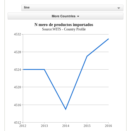
line
More Countries
N mero de productos importados
Source:WITS - Country Profile
4532
4528
4524
4520
4516
4512
2012
2013
2014
2015
2016