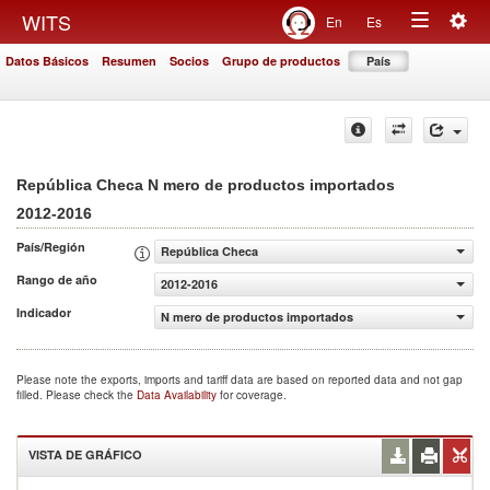
Togg
WITS
En
Es
Toggle
navig
Datos Básicos
Resumen
Socios
Grupo de productos
País
navigation
República Checa N mero de productos importados
2012-2016
País/Región
República Checa
Rango de año
2012-2016
Indicador
N mero de productos importados
Please note the exports, imports and tariff data are based on reported data and not gap
filled. Please check the
Data Availability
for coverage.
VISTA DE GRÁFICO