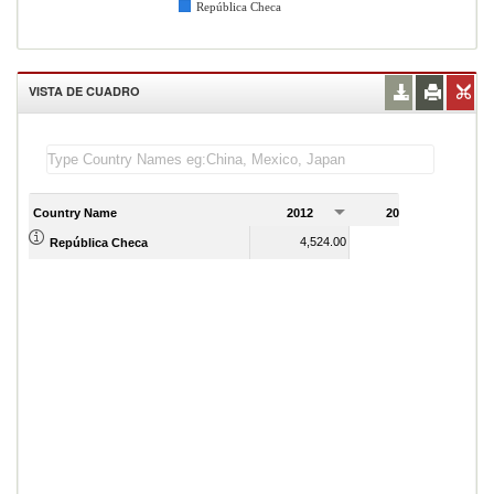
República Checa
VISTA DE CUADRO
Country Name
2012
2013
2
4,524.00
4,524.00
República Checa