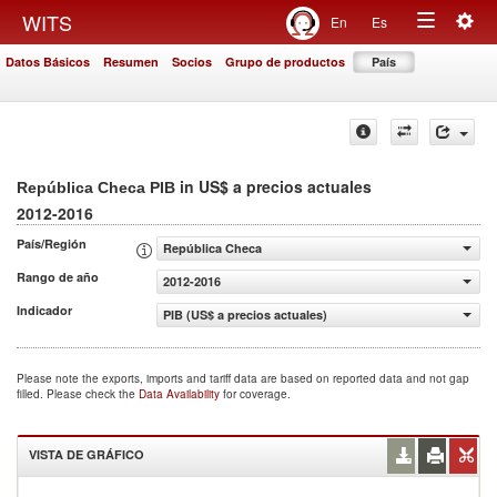
Togg
WITS
En
Es
Toggle
navig
Datos Básicos
Resumen
Socios
Grupo de productos
País
navigation
in US$ a precios actuales
República Checa PIB
2012-2016
País/Región
República Checa
Rango de año
2012-2016
Indicador
PIB (US$ a precios actuales)
Please note the exports, imports and tariff data are based on reported data and not gap
filled. Please check the
Data Availability
for coverage.
VISTA DE GRÁFICO