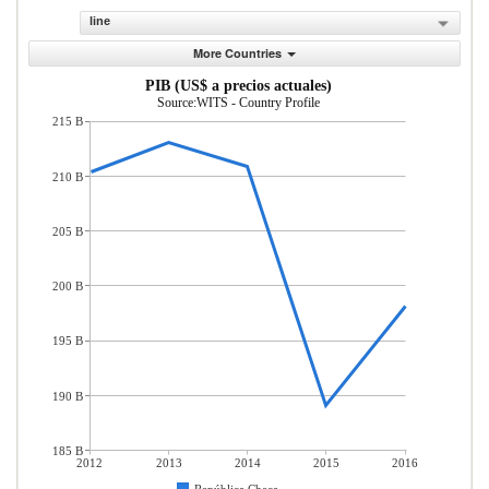
line
More Countries
PIB (US$ a precios actuales)
Source:WITS - Country Profile
215 B
210 B
205 B
200 B
195 B
190 B
185 B
2012
2013
2014
2015
2016