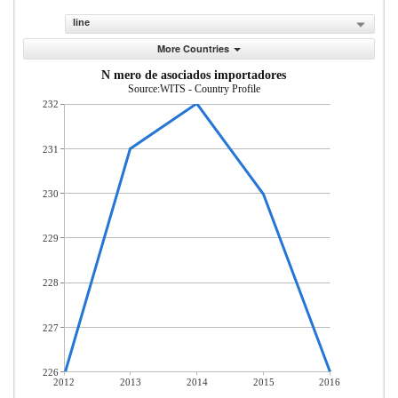
line
More Countries
N mero de asociados importadores
Source:WITS - Country Profile
232
231
230
229
228
227
226
2012
2013
2014
2015
2016