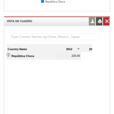
República Checa
VISTA DE CUADRO
Country Name
2012
2013
2
226.00
231.00
República Checa