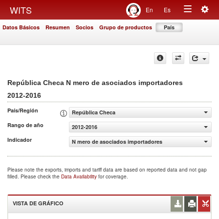
Togg
WITS
En
Es
Toggle
navig
Datos Básicos
Resumen
Socios
Grupo de productos
País
navigation
República Checa N mero de asociados importadores
2012-2016
País/Región
República Checa
Rango de año
2012-2016
Indicador
N mero de asociados importadores
Please note the exports, imports and tariff data are based on reported data and not gap
filled. Please check the
Data Availability
for coverage.
VISTA DE GRÁFICO