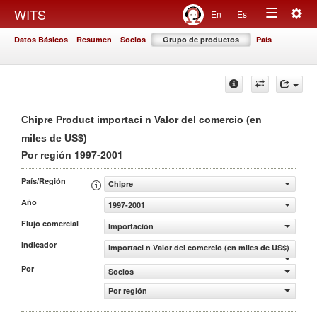
Togg
WITS
En
Es
Toggle
navig
Datos Básicos
Resumen
Socios
Grupo de productos
País
navigation
Chipre Product importaci n Valor del comercio (en
miles de US$)
1997-2001
Por región
País/Región
Chipre
Año
1997-2001
Flujo comercial
Importación
Indicador
importaci n Valor del comercio (en miles de US$)
Por
Socios
Por región