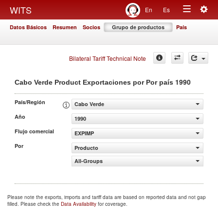
Togg
WITS
En
Es
Toggle
navig
Datos Básicos
Resumen
Socios
Grupo de productos
País
navigation
Bilateral Tariff Technical Note
1990
Cabo Verde Product Exportaciones por Por país
País/Región
Cabo Verde
Año
1990
Flujo comercial
EXPIMP
Por
Producto
All-Groups
Please note the exports, imports and tariff data are based on reported data and not gap
filled. Please check the
Data Availability
for coverage.