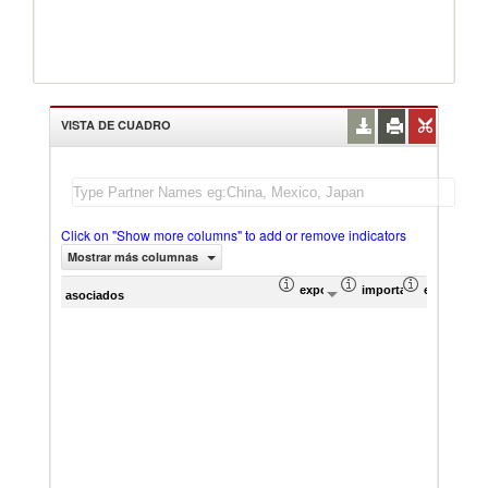
VISTA DE CUADRO
Click on "Show more columns" to add or remove indicators
Mostrar más columnas
exportación Valor del comercio (
importación Valor del
exportació
im
asociados