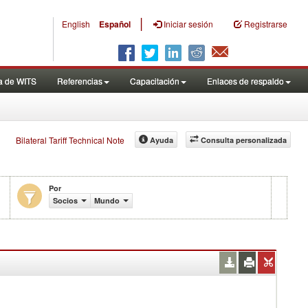
|
English
Español
Iniciar sesión
Registrarse
a de WITS
Referencias
Capacitación
Enlaces de respaldo
Bilateral Tariff Technical Note
Ayuda
Consulta personalizada
Por
Socios
Mundo