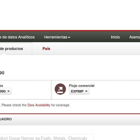
 de datos Analiticos
Herramientas
Inicio
Acerc
de productos
País
90
ño
Flujo comercial
990
EXPIMP
d. Please check the
Data Availability
for coverage.
CUADRO