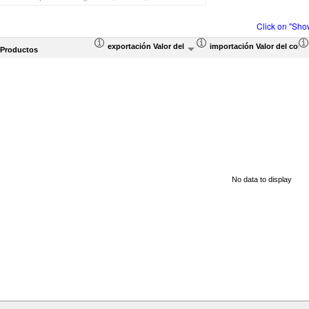
Click on "Sho
exportación Valor del comercio (en miles de US$)
importación Valor del come
 Productos
No data to display