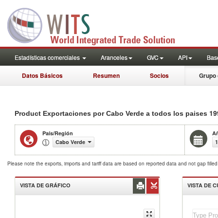
Estadísticas comerciales
Aranceles
GVC
API
Base
Datos Básicos
Resumen
Socios
Grupo 
19
Product Exportaciones por Cabo Verde a todos los paises
País/Región
A
Cabo Verde
1
Please note the exports, imports and tariff data are based on reported data and not gap fille
VISTA DE GRÁFICO
VISTA DE 