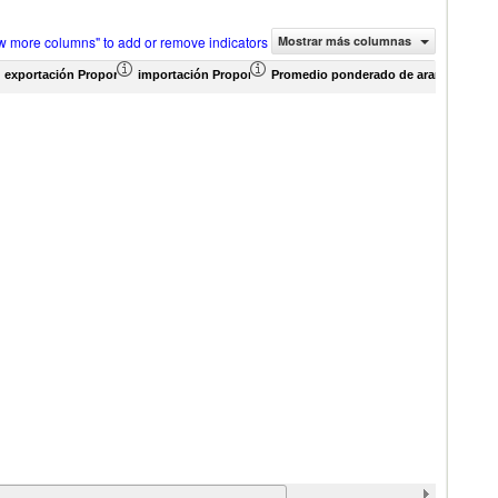
w more columns" to add or remove indicators
Mostrar más columnas
rcio (en miles de US$)
exportación Proporción de productos (%)
importación Proporción de productos (%)
Promedio ponderado de aranceles efec
Pro