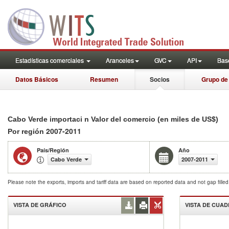
Estadísticas comerciales
Aranceles
GVC
API
Base
Datos Básicos
Resumen
Socios
Grupo de
Cabo Verde importaci n Valor del comercio (en miles de US$)
2007-2011
Por región
País/Región
Año
Cabo Verde
2007-2011
Please note the exports, imports and tariff data are based on reported data and not gap fille
VISTA DE GRÁFICO
VISTA DE CUA