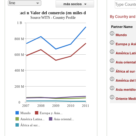
line
más socios
importaci n Valor del comercio (en miles de US$)
By Country and
Source:WITS - Country Profile
1 B
Partner Name
Mundo
800 M
Europa y Asi
América Lati
600 M
Asia oriental
400 M
África al sur
América del 
200 M
Asia meridio
Oriente Medi
0
2007
2008
2009
2010
2011
Mundo
Europa y Asia...
América Latina...
Asia oriental...
África al sur...