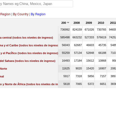
 Region
|
By Country
|
By Region
2007
2008
2009
2010
2011
736992
824159
671026
730765
9465
585498
663232
527203
576619
7425
a central (todos los niveles de ingreso)
56043
62687
46603
45735
548
na y el Caribe (todos los niveles de ingreso)
55259
57134
52848
66188
710
 y el Pacífico (todos los niveles de ingreso)
16493
17184
15612
10868
95
 del Sahara (todos los niveles de ingreso)
11625
9020
15420
16907
208
Norte
5917
7318
5856
7157
389
nal
5618
7065
5372
6651
383
o y Norte de África (todos los niveles de ingreso)