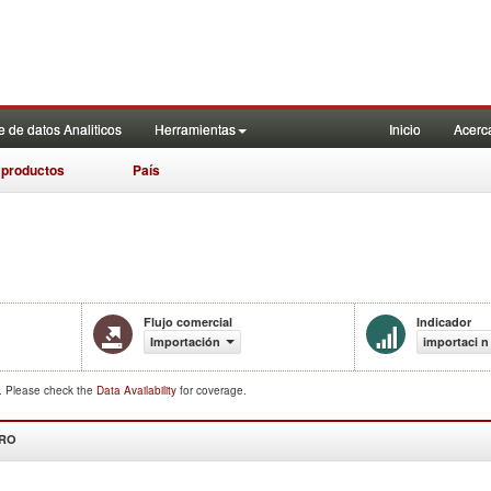
 de datos Analiticos
Herramientas
Inicio
Acerc
 productos
País
Flujo comercial
Indicador
Importación
importaci n
d. Please check the
Data Availability
for coverage.
DRO