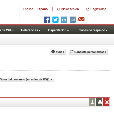
|
English
Español
Iniciar sesión
Registrarse
a de WITS
Referencias
Capacitación
Enlaces de respaldo
Ayuda
Consulta personalizada
 Valor del comercio (en miles de US$)