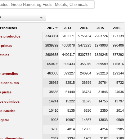
s
 Productos
2012
2013
2014
2015
2016
3343081
5102171
5755134
2263724
1127139
os productos
2839792
4658078
5472723
1979908
990406
 primas
2609635
4402117
5307374
1829245
877292
ibles
650495
595433
355079
359589
176816
463385
399227
240984
262218
129144
intermedios
38933
32815
36399
20764
5732
de consumo
38636
51440
36784
31846
24636
 pieles
14241
15222
11675
14755
13797
os químicos
10410
5135
6250
2350
2014
 o caucho
9023
10997
14367
13833
9569
getal
3706
4814
12965
4254
3985
2349
2334
1903
3182
2180
s alimenticios