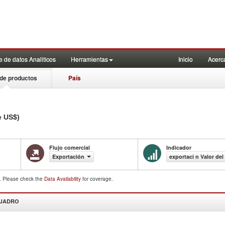
 de datos Analiticos
Herramientas
Inicio
Acerc
de productos
País
e US$)
Flujo comercial
Indicador
Exportación
exportaci n Valor de
d. Please check the
Data Availability
for coverage.
CUADRO