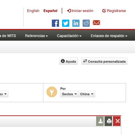
|
English
Español
Iniciar sesión
Registrarse
a de WITS
Referencias
Capacitación
Enlaces de respaldo
Ayuda
Consulta personalizada
Por
l comercio (en miles de US$)
Socios
China