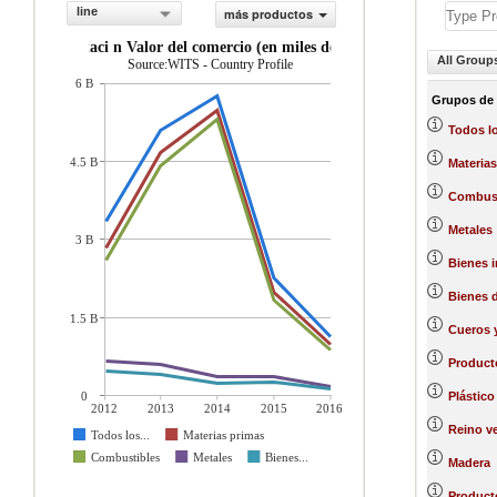
line
más productos
exportaci n Valor del comercio (en miles de US$)
All Group
Source:WITS - Country Profile
6 B
Grupos de
Todos l
4.5 B
Materias
Combust
Metales
3 B
Bienes 
Bienes 
1.5 B
Cueros y
Product
0
Plástico
2012
2013
2014
2015
2016
Reino ve
Todos los...
Materias primas
Combustibles
Metales
Bienes...
Madera
Producto