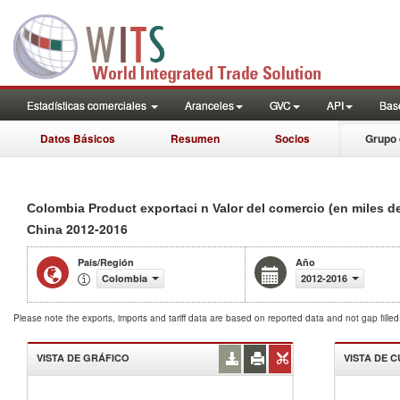
Estadísticas comerciales
Aranceles
GVC
API
Base
Datos Básicos
Resumen
Socios
Grupo 
Colombia Product exportaci n Valor del comercio (en miles d
2012-2016
China
País/Región
Año
Colombia
2012-2016
Please note the exports, imports and tariff data are based on reported data and not gap fille
VISTA DE GRÁFICO
VISTA DE 