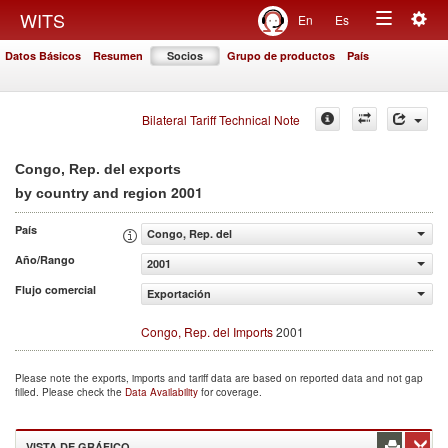
Togg
WITS
En
Es
Toggle
navig
Datos Básicos
Resumen
Socios
Grupo de productos
País
navigation
Bilateral Tariff Technical Note
Congo, Rep. del exports
2001
by country and region
País
Congo, Rep. del
Año/Rango
2001
Flujo comercial
Exportación
Congo, Rep. del Imports
2001
Please note the exports, imports and tariff data are based on reported data and not gap
filled. Please check the
Data Availability
for coverage.
VISTA DE GRÁFICO