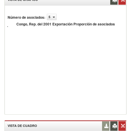
ongo,
Número de asociados
:
5
ep. del
001
Congo, Rep. del 2001 Exportación Proporción de asociados
xportación
roporción
e
sociados
VISTA DE CUADRO