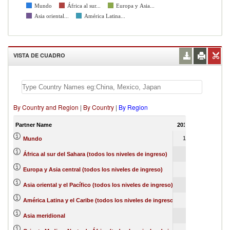
África al sur...
Mundo
Europa y Asia...
Asia oriental...
América Latina...
VISTA DE CUADRO
By Country and Region
|
By Country
|
By Region
Partner Name
2012
2013
201
100
100
10
Mundo
52
51
África al sur del Sahara (todos los niveles de ingreso)
22
2
Europa y Asia central (todos los niveles de ingreso)
8
4
1
Asia oriental y el Pacífico (todos los niveles de ingreso)
6
2
América Latina y el Caribe (todos los niveles de ingreso)
3
8
2
Asia meridional