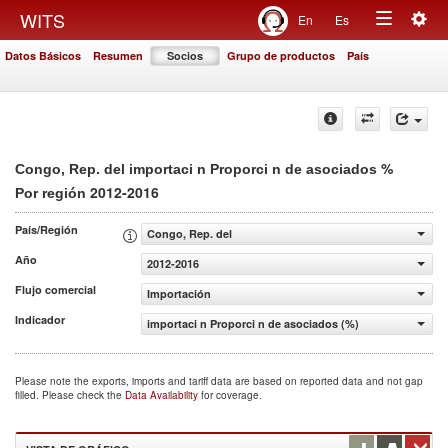
Togg
WITS
En
Es
Toggle
navig
Datos Básicos
Resumen
Socios
Grupo de productos
País
navigation
%
Congo, Rep. del importaci n Proporci n de asociados
2012-2016
Por región
País/Región
Congo, Rep. del
Año
2012-2016
Flujo comercial
Importación
Indicador
importaci n Proporci n de asociados (%)
Please note the exports, imports and tariff data are based on reported data and not gap
filled. Please check the
Data Availability
for coverage.