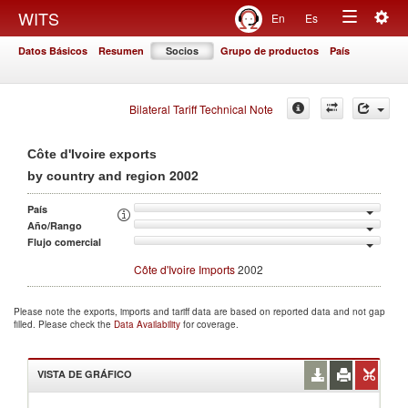
Togg
WITS
En
Es
Toggle
navig
Datos Básicos
Resumen
Socios
Grupo de productos
País
navigation
Bilateral Tariff Technical Note
Côte d'Ivoire exports
2002
by country and region
País
Año/Rango
Flujo comercial
Côte d'Ivoire Imports
2002
Please note the exports, imports and tariff data are based on reported data and not gap
filled. Please check the
Data Availability
for coverage.
VISTA DE GRÁFICO