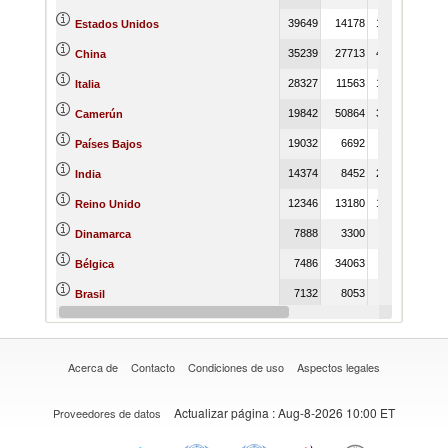
39649
14178
13300
13636
Estados Unidos
35239
27713
45423
10315
China
28327
11563
13871
677
Italia
19842
50864
30986
10777
Camerún
19032
6692
8797
1080
Países Bajos
14374
8452
27257
1707
India
12346
13180
12193
1232
Reino Unido
7888
3300
8045
740
Dinamarca
7486
34063
8365
2214
Bélgica
7132
8053
2953
270
Brasil
7106
5477
6386
86
Sudáfrica
Acerca de
Contacto
Condiciones de uso
Aspectos legales
Actualizar página
: Aug-8-2026 10:00 ET
Proveedores de datos