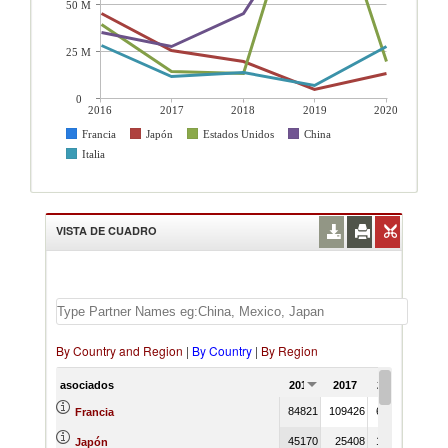
50 M
25 M
0
2016
2017
2018
2019
2020
Francia
Japón
Estados Unidos
China
Italia
VISTA DE CUADRO
By Country and Region
|
By Country
|
By Region
asociados
2016
2017
2018
2019
84821
109426
65973
6723
Francia
45170
25408
19516
491
Japón