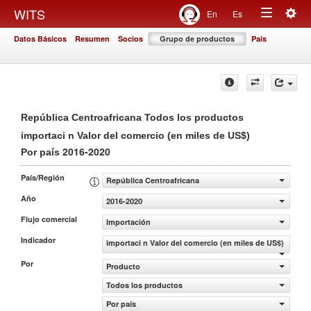
Togg
WITS
En
Es
Toggle
navig
Datos Básicos
Resumen
Socios
Grupo de productos
País
navigation
República Centroafricana Todos los productos
importaci n Valor del comercio (en miles de US$)
2016-2020
Por país
País/Región
República Centroafricana
Año
2016-2020
Flujo comercial
Importación
Indicador
importaci n Valor del comercio (en miles de US$)
Por
Producto
Todos los productos
Por país