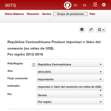
Togg
WITS
En
Es
Toggle
navig
Datos Básicos
Resumen
Socios
Grupo de productos
País
navigation
República Centroafricana Product importaci n Valor del
comercio (en miles de US$)
2012-2016
Por región
País/Región
República Centroafricana
Año
2012-2016
Flujo comercial
Importación
Indicador
importaci n Valor del comercio (en miles de US$)
Por
Socios
Por región