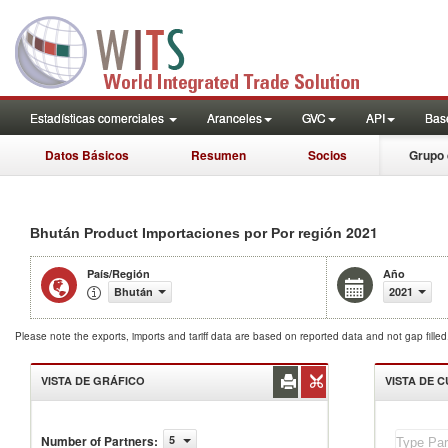
Estadísticas comerciales
Aranceles
GVC
API
Base
Datos Básicos
Resumen
Socios
Grupo 
2021
Bhután Product Importaciones por Por región
País/Región
Año
Bhután
2021
Please note the exports, imports and tariff data are based on reported data and not gap fille
VISTA DE GRÁFICO
VISTA DE 
Number of Partners
:
5
Bhután