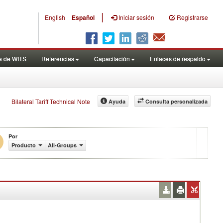
|
English
Español
Iniciar sesión
Registrarse
a de WITS
Referencias
Capacitación
Enlaces de respaldo
Bilateral Tariff Technical Note
Ayuda
Consulta personalizada
Por
Producto
All-Groups