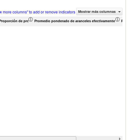
w more columns" to add or remove indicators
Mostrar más columnas
Proporción de productos (%)
Promedio ponderado de aranceles efectivamente aplicados (%)
Promedio p