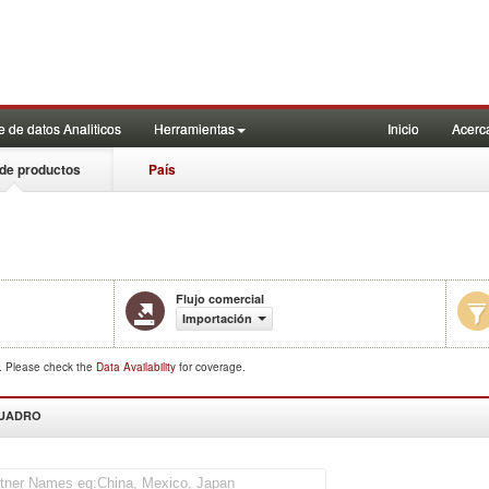
 de datos Analiticos
Herramientas
Inicio
Acerc
de productos
País
Flujo comercial
Importación
d. Please check the
Data Availability
for coverage.
CUADRO