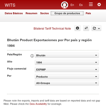
Togg
WITS
En
Es
Toggle
navig
Datos Básicos
Resumen
Socios
Grupo de productos
País
navigation
Bilateral Tariff Technical Note
Bhután Product Exportaciones por Por país y región
1994
País/Región
Bhután
Año
1994
Flujo comercial
EXPIMP
Por
Producto
All-Groups
Please note the exports, imports and tariff data are based on reported data and not gap
filled. Please check the
Data Availability
for coverage.