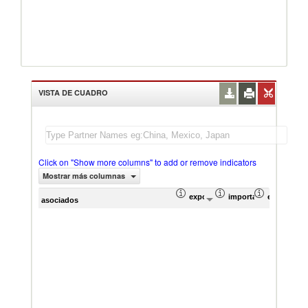
VISTA DE CUADRO
Click on "Show more columns" to add or remove indicators
Mostrar más columnas
exportación Valor del comercio (
importación Valor del
exportació
im
asociados