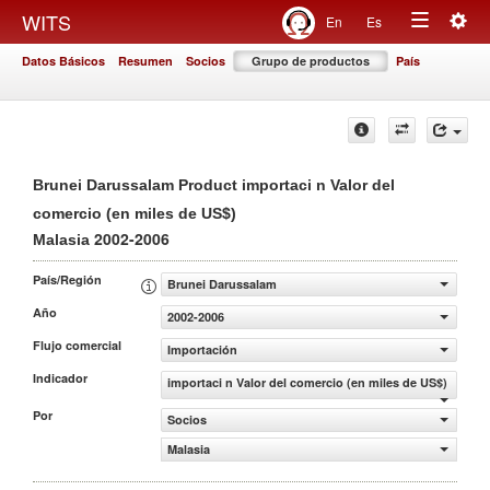
Togg
WITS
En
Es
Toggle
navig
Datos Básicos
Resumen
Socios
Grupo de productos
País
navigation
Brunei Darussalam Product importaci n Valor del
comercio (en miles de US$)
2002-2006
Malasia
País/Región
Brunei Darussalam
Año
2002-2006
Flujo comercial
Importación
Indicador
importaci n Valor del comercio (en miles de US$)
Por
Socios
Malasia