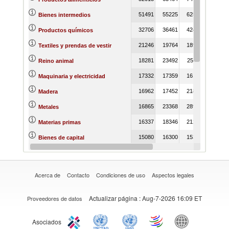
51491
55225
62567
Bienes intermedios
32706
36461
42432
Productos químicos
21246
19764
18926
Textiles y prendas de vestir
18281
23492
25311
Reino animal
17332
17359
16181
Maquinaria y electricidad
16962
17452
21855
Madera
16865
23368
28933
Metales
16337
18346
21225
Materias primas
15080
16300
15333
Bienes de capital
12769
14851
16883
Reino vegetal
Acerca de
Contacto
Condiciones de uso
Aspectos legales
Actualizar página
: Aug-7-2026 16:09 ET
Proveedores de datos
Asociados