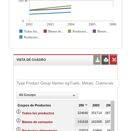
100 M
0
2002
2003
2004
2005
2006
Todos los...
Bienes de...
Productos...
Bienes...
Productos...
VISTA DE CUADRO
All Groups
Grupos de Productos
2002
2003
2004
2005
224640
251714
287349
Todos los productos
141618
161508
187751
Bienes de consumo
52013
63464
74089
Productos alimenticios