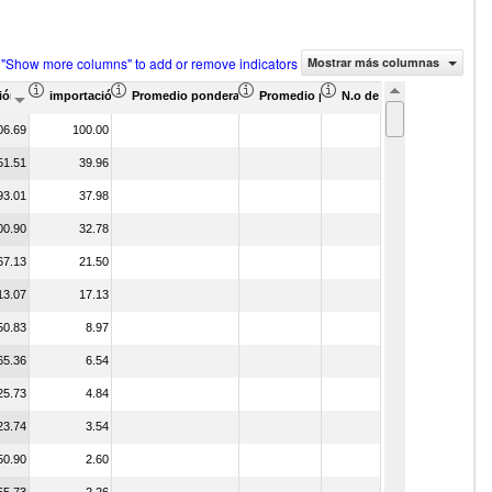
 "Show more columns" to add or remove indicators
Mostrar más columnas
l total de productos (%)
ión Valor del comercio (en miles de US$)
importación Proporción de asociados (%)
Promedio ponderado de aranceles efectivamente aplicados (%
Promedio ponderado de aranceles NMF 
N.o de acuerdos arancelar
06.69
100.00
51.51
39.96
93.01
37.98
00.90
32.78
67.13
21.50
13.07
17.13
50.83
8.97
65.36
6.54
25.73
4.84
23.74
3.54
50.90
2.60
55.73
2.26