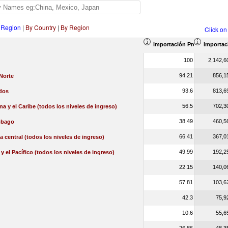
 Region
|
By Country
|
By Region
Click on
importación Proporción en e
importac
100
2,142,6
94.21
856,1
Norte
93.6
813,6
dos
56.5
702,3
na y el Caribe (todos los niveles de ingreso)
38.49
460,5
Tobago
66.41
367,0
a central (todos los niveles de ingreso)
49.99
192,2
 y el Pacífico (todos los niveles de ingreso)
22.15
140,0
57.81
103,6
42.3
75,9
10.6
55,6
26.86
48,3