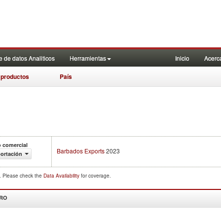
 de datos Analiticos
Herramientas
Inicio
Acerc
 productos
País
o comercial
Barbados Exports
2023
ortación
d. Please check the
Data Availability
for coverage.
DRO