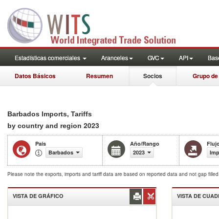
Estadísticas comerciales
Aranceles
GVC
API
Base
Datos Básicos
Resumen
Socios
Grupo de
Barbados Imports, Tariffs
2023
by country and region
País
Año/Rango
Fluj
Barbados
2023
Imp
Please note the exports, imports and tariff data are based on reported data and not gap fille
VISTA DE GRÁFICO
VISTA DE CUA