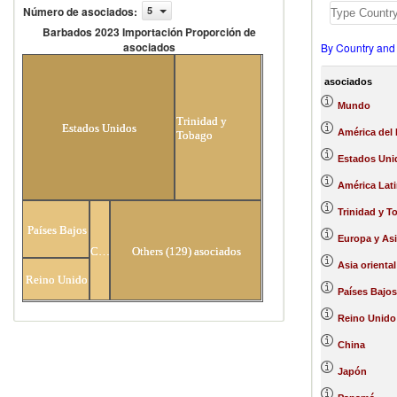
Número de asociados
:
5
Barbados 2023 Importación Proporción de
asociados
By Country and
Barbados 2023 Importación Proporción
de asociados
asociados
Mundo
Trinidad y
Estados Unidos
América del 
Tobago
Estados Uni
América Lati
Trinidad y 
Países Bajos
Europa y Asi
China
Others (129) asociados
Asia oriental
Reino Unido
Países Bajos
Reino Unido
China
Japón