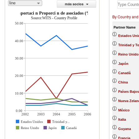
line
más socios
importaci n Proporci n de asociados (%)
By Country and
Source:WITS - Country Profile
50.00
Partner Name
Estados Uni
40.00
Trinidad y 
Reino Unido
30.00
Japón
Canadá
20.00
China
Países Bajos
10.00
Nueva Zelan
México
0.00
2002
2003
2004
2005
2006
Italia
Estados Unidos
Trinidad y...
Reino Unido
Japón
Canadá
Guyana
Francia