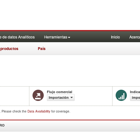
 de datos Analiticos
Herramientas
Inicio
Acerc
 productos
País
Flujo comercial
Indic
Importación
impo
d. Please check the
Data Availability
for coverage.
DRO