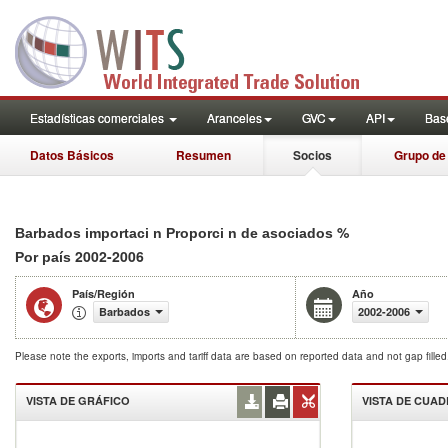
Estadísticas comerciales
Aranceles
GVC
API
Base
Datos Básicos
Resumen
Socios
Grupo de
%
Barbados importaci n Proporci n de asociados
2002-2006
Por país
País/Región
Año
Barbados
2002-2006
Please note the exports, imports and tariff data are based on reported data and not gap fille
VISTA DE GRÁFICO
VISTA DE CUA