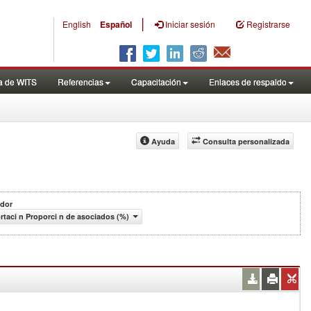
|
English
Español
Iniciar sesión
Registrarse
a de WITS
Referencias
Capacitación
Enlaces de respaldo
Ayuda
Consulta personalizada
ador
rtaci n Proporci n de asociados (%)