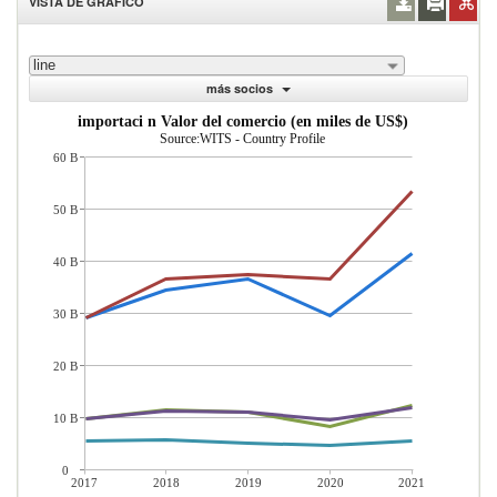
VISTA DE GRÁFICO
line
más socios
importaci n Valor del comercio (en miles de US$)
Source:WITS - Country Profile
60 B
50 B
40 B
30 B
20 B
10 B
0
2017
2018
2019
2020
2021