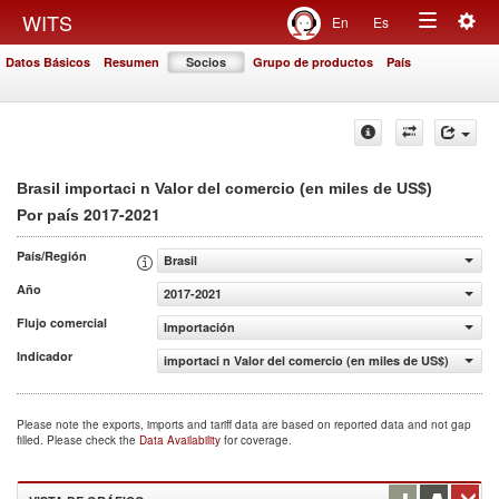
Togg
WITS
En
Es
Toggle
navig
Datos Básicos
Resumen
Socios
Grupo de productos
País
navigation
Brasil importaci n Valor del comercio (en miles de US$)
2017-2021
Por país
País/Región
Brasil
Año
2017-2021
Flujo comercial
Importación
Indicador
importaci n Valor del comercio (en miles de US$)
Please note the exports, imports and tariff data are based on reported data and not gap
filled. Please check the
Data Availability
for coverage.