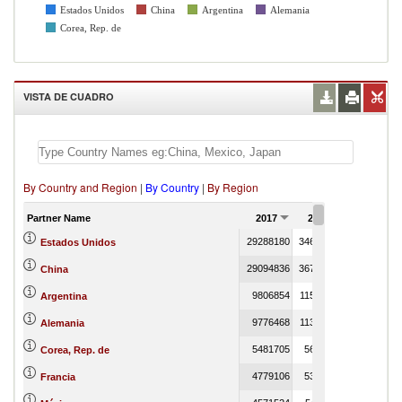
Estados Unidos
China
Argentina
Alemania
Corea, Rep. de
VISTA DE CUADRO
By Country and Region
|
By Country
|
By Region
Partner Name
2017
2018
2019
29288180
34634398
473
Estados Unidos
29094836
36715527
1567
China
9806854
11520028
11126268
Argentina
9776468
11303279
12
Alemania
5481705
5667701
145580
Corea, Rep. de
4779106
5328674
88
Francia