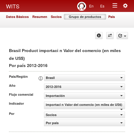
Togg
WITS
En
Es
Toggle
navig
Datos Básicos
Resumen
Socios
Grupo de productos
País
navigation
Brasil Product importaci n Valor del comercio (en miles
de US$)
2012-2016
Por país
País/Región
Brasil
Año
2012-2016
Flujo comercial
Importación
Indicador
importaci n Valor del comercio (en miles de US$)
Por
Socios
Por país