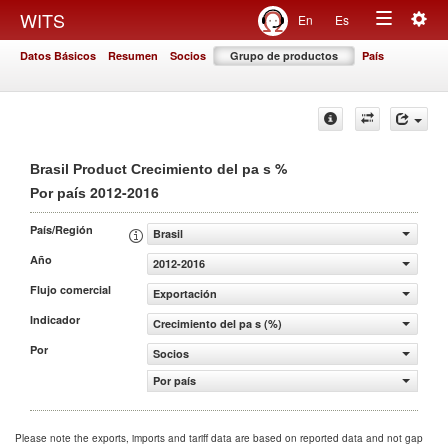
Togg
WITS
En
Es
Toggle
navig
Datos Básicos
Resumen
Socios
Grupo de productos
País
navigation
%
Brasil Product Crecimiento del pa s
2012-2016
Por país
País/Región
Brasil
Año
2012-2016
Flujo comercial
Exportación
Indicador
Crecimiento del pa s (%)
Por
Socios
Por país
Please note the exports, imports and tariff data are based on reported data and not gap